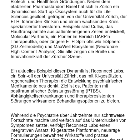
Biotech- und Healthtech-Gründungen. Neben dem
etablierten Pharmastandort Basel hat sich in Zürich ein
dynamisches Start-up-Ökosystem auch für die Life
Sciences gebildet, getragen von der Universität Zürich, der
ETH, führenden Kliniken und einem wachsenden Kreis
spezialisierter Investoren. Beispiele sind Cutiss, das
Hauttransplantate aus patienteneigenen Zellen entwickelt,
Molecular Partners, ein Pionier im Bereich DARPin-
Therapeutika, oder jüngere ETH-Spin-offs wie InSphero
(3D-Zellmodelle) und MaxWell Biosystems (Neuronale
High-Content-Analyse). Sie alle zeigen die Breite und
Innovationskraft der Zürcher Szene.
Ein aktuelles Beispiel dieser Dynamik ist Reconnect Labs,
ein Spin-off der Universität Zürich, das mit KI-gestützten,
regenerativen Therapien die Entwicklung psychiatrischer
Medikamente neu denkt. Ziel ist es, Patienten mit
posttraumatischer Belastungsstörung (PTBS),
Abhängigkeitserkrankungen und therapieresistenten
Störungen wirksamere Behandlungsoptionen zu bieten.
Während die Psychiatrie über Jahrzehnte nur schrittweise
Fortschritte machte und vielfach auf das Unterdrücken von
Symptomen setzte, verfolgt Reconnect Labs einen
integrativen Ansatz: KI-gestützte Plattformen, neuartige
Formulierungen bewährter Wirkstoffe und präzise