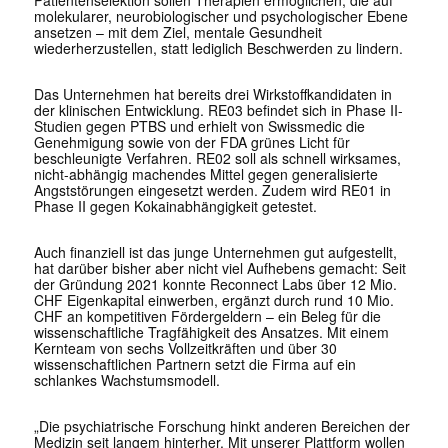
Patientenselektion sollen Therapien ermöglichen, die auf
molekularer, neurobiologischer und psychologischer Ebene
ansetzen – mit dem Ziel, mentale Gesundheit
wiederherzustellen, statt lediglich Beschwerden zu lindern.
Das Unternehmen hat bereits drei Wirkstoffkandidaten in
der klinischen Entwicklung. RE03 befindet sich in Phase II-
Studien gegen PTBS und erhielt von Swissmedic die
Genehmigung sowie von der FDA grünes Licht für
beschleunigte Verfahren. RE02 soll als schnell wirksames,
nicht-abhängig machendes Mittel gegen generalisierte
Angststörungen eingesetzt werden. Zudem wird RE01 in
Phase II gegen Kokainabhängigkeit getestet.
Auch finanziell ist das junge Unternehmen gut aufgestellt,
hat darüber bisher aber nicht viel Aufhebens gemacht: Seit
der Gründung 2021 konnte Reconnect Labs über 12 Mio.
CHF Eigenkapital einwerben, ergänzt durch rund 10 Mio.
CHF an kompetitiven Fördergeldern – ein Beleg für die
wissenschaftliche Tragfähigkeit des Ansatzes. Mit einem
Kernteam von sechs Vollzeitkräften und über 30
wissenschaftlichen Partnern setzt die Firma auf ein
schlankes Wachstumsmodell.
„Die psychiatrische Forschung hinkt anderen Bereichen der
Medizin seit langem hinterher. Mit unserer Plattform wollen