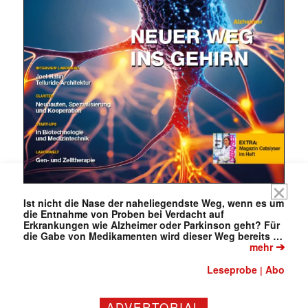
Mit dem |transkript-Newsletter
jede Woche aktuell informiert.
E-
Mail
(erforderlich)
Ist nicht die Nase der naheliegendste Weg, wenn es um
die Entnahme von Proben bei Verdacht auf
Erkrankungen wie Alzheimer oder Parkinson geht? Für
die Gabe von Medikamenten wird dieser Weg bereits …
➔
mehr
Leseprobe
Abo
|
ADVERTORIAL