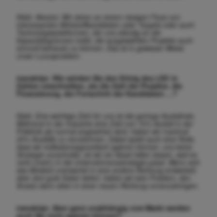
Klebl. Absolut. Wir sitzen an einem riesigen Fluss von
interessanten Wirkstoffkandidaten oder Targets oder auch
Technologieplattformen, der uns ständig an die
Kapazitätsgrenzen treibt, die ausgewählten Projekte auch
sinnvoll betreuen zu können. Das ist in gewisser Weise
unser Luxusproblem.
transkript. Wie würden Sie den Erfolg des LDC in
Zahlen umschreiben, als die Zahl der Projekte, die
Finanzierung, der Fortschritt der Kandidaten …?
Klebl. Eine wichtige Zahl für uns ist die geringe Ausfallrate.
Während in der Industrie eine Zahl von 70% Ausfall in der
Präklinik als normal angesehen wird, haben wir maximal
25% Ausfälle zu verzeichnen. Dabei spielt auch eine Rolle,
dass wir indikationsagnostisch agieren können, uns keine
Strategie vorschreibt, ob wir ein Asset fallen lassen, weil es
nicht (mehr) in die Unternehmensstrategie passt. Wenn sich
das Molekül unerwartet in eine andere Richtung entwickelt,
aber dort gute Daten liefert, haben wir kein Problem, den
Ansatz dann eben in einer neuen Richtung voranzubringen.
transkript. Aber ganz unabhängig vom Markt werden
auch Sie nicht agieren können?