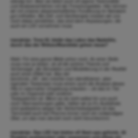
ständig fort. Aber sie liefert auch oft eigene Testmodelle
und Analyseverfahren mit der Forschungsidee. Hier können
wir mit unserer wissenschaft
lichen Fundierung im Netzwerk
gut mithalten. Bei Zell- und Gentherapie müssen wir uns
noch etwas verstärken, das sind dann Anpassungen, die
auch ein LDC vornehmen muss.
transkript. Trotz KI, bleibt das Labor das Nadelöhr,
durch das der Wirkstoffkandidat gehen muss?
Klebl. Für eine ganze Weile schon noch. An einer Stelle
muss man ja testen, ob all die schöne Theorie und
Vorhersage, die Simulation und Modellierung in der Realität
auch einen Effekt hat. Also der
berühmte „Hit“, den möchte man identifizieren, aber
irgendein Testansatz muss einem auch die Analyse dieses
Hits in naturnaher Umgebung erlauben – ob das im Tier
oder im Organoid oder anderen
Testsystemen ist. Wenn es da nicht selbst für uns auch
noch Überraschungen gäbe, hätten wir ja 0% Ausfallrate.
Und spätestens wegen der Sicherheitsaspekte ist das
Tiermodell auch bei Pharma immer noch
ein notwendiges
Übel, um das man derzeit noch nicht herumkommt.
transkript. Das LDC hat bisher elf Start-ups geformt, 30
Projekte auslizenziert oder verpartnert und pflegt ein