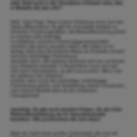
mehr Geld auch in die Translation investiert wird, also
in Modelle wie das LDC?
Klebl. Gute Frage. Nach unserer Erfahrung muss man hier
etwas differenzieren. Es gibt hin und wieder Ansätze an
einzelnen Forschungsstätten, die Wirkstoffforschung größer
zu machen oder erstmalig
zu etablieren, einzelne Forschungsgemeinschaften
möchten das gerne zentraler haben. Wir halten es für
wichtig, dass man die kritische Masse an Projekten erreicht
und eine nachhaltige Finanzierung
darstellen kann, alle anderen Versuche sind von vornherein
zum Scheitern verurteilt. In Deutschland muss man das
LDC auch nicht kopieren, es gibt uns ja schon. Wenn man
ein weiteres LDC aufziehen
möchte, dann muss die nachhaltige, unabhängige
Finanzierung stehen, eine Ausweitung unserer Infrastruktur
und unseres Modells wäre da der einfachere
Lösungsansatz.
transkript. Es gibt auch einzelne Firmen, die die frühe
Wirkstoffentwicklung als ihr Geschäftsmodell
betreiben. Wie positionieren Sie sich dazu?
Klebl. Es macht einen großen Unterschied, wie man als