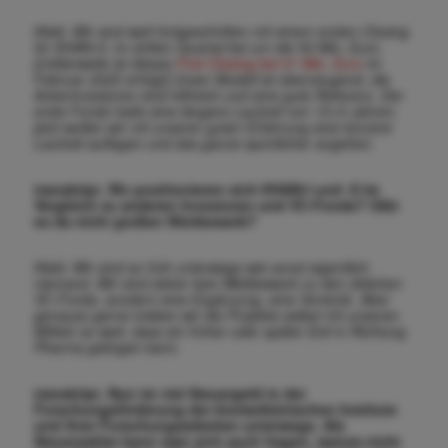
Klebl. Wir sind weit fortgeschritten mit einem ersten Closing
für KHAN-II, im dritten Quartal bei um die 50 Mio. Euro.
[mittlerweile ist dieses
First Closing bei 51 Mio. Euro
im
Februar 2025 erfolgt] Unser Modell ist überzeugend, die
Ankerinvestoren sind hilfreich und eine gute Re
ferenz. Der
erste Fonds hatte eine längere Laufzeit von 15+5 Jahren,
jetzt wollen wir mit unserer guten Erfahrung eine kürzere
Laufzeit auflegen und das ganze sportlicher angehen.
transkript. Wo positionieren sich KHAN-I und -II im
Vergleich zu anderen Investoren und VC-Fonds? Gibt
es da nicht großen Wettbewerb?
Klebl. Wir sind so früh unterwegs wie sonst eigentlich
niemand. Wir sind daher kein Wettbewerb zu den üblichen
VC-Fonds, sondern eine Ergänzung, eine Vorstufe. Aber
genauso gerne treiben wir die Projekte selbst mit unseren
Mitteln so weit, dass ein früher oder später Exit in Richtung
Pharma gelingen kann.
transkript. Nun ist viel Steuergeld in der
Forschungsförderung der biomedizinischen Institute
und ihrer Forschungsarbeiten unterwegs. Als
Steuerzahler kann man sich auch fragen, warum nicht