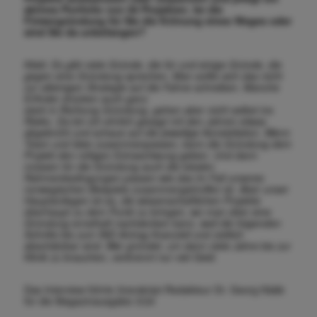
aktives Portfolio von 50 Projekten. Ist die
Firmengründung für Sie die Krönung eines Weges oder
sind Sie da unbefangen?
Klebl. Es gibt viele Gründe, die für und einige Gründe, die
gegen eine Gründung sprechen. Man sollte sich das nicht
zur alleinigen Strategie auf die Fahne schreiben. Manche
Erfinder drücken auch ganz
stark in Richtung Gründung, gehen aber nicht selbst ins
Risiko. Da bin ich ehrlich gesagt mit den Jahren etwas
abgebrüht und schaue auf die jeweilige Konstellation. Wenn
Team und Idee zusammen
passen, kann die Gründung dem
Projekt den nötigen Extraschwung geben. Und dann
müssen für die Gründung auch die lokalen
Rahmenbedingungen passen wie das im Fall unseres
norwegischen Bei
spiels zusammengetroffen ist. Aber unser
Hauptanliegen ist es, die wissenschaftlichen Projekte
überhaupt zu dem Punkt zu bringen, wo man über eine
Gründung ernsthaft nachdenken kann, weil die fol
genden
Schritte bis zum IND-Antrag finanziell und zeitlich
abschätzbar sind. Wer gründet, um dann viele Jahre bis zur
Klinik zu brauchen, verbrennt nur viel Geld.
Das Interview führte |transkript-Redakteur Dr. Georg Kääb
für die Magazinausgabe 3/24