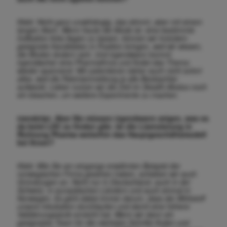
Klebl. Nicht ganz unabhängig, das stimmt, aber mit einem
langen Atem. Wenn heute die Mode ist, eine bestimmte
Indikation links liegen zu lassen, können wir trotzdem
geeignete Kandidaten in Position bringen, weil wir wissen,
die Moden ändern sich. Und irgendwann kommt
irgendwoher eine Pharmafirma und findet das Thema
wieder spannend. Wir patentieren daher auch nicht sofort
alles, weil die Patentanmeldung ja alle Beobachter
aufweckt. Lieber nutzen wir die Zeit im Stealth-Modus noch
ein bisschen, um weitere Experimente zu machen.
transkript. Aber Sie müssen irgendwann zeigen, was es
da beim LDC zu finden gibt. Ist die Lizenzierung in
Richtung Pharma weiterhin das Hauptgeschäftsmodell
bei Ihnen?
Klebl. Wie Sie am eingangs erwähnten Beispiel der
norwegischen Firma gesehen haben, schieben wir auch
Gründungen an. Nicht nur in Deutschland, auch in der
Schweiz, in europäischen Ländern und auch einmal in
Norwegen. Es geht dabei immer darum, dass der Wirkstoff
unsere Inkubation durchlaufen und damit eine höhere
Validierungsstufe erreicht hat. Wenn wir dann ein
geeignetes Team für die nächsten Schritte finden und