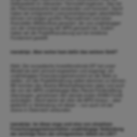
Datenpakete im relevanten Tiermodell ergänzen. Das hat
die Pharmaindustrie bald verstanden und honoriert. Damit
haben wir erfolgreiche Lizenzvereinbarungen abschließen
können mit einigen großen Pharmafirmen und einen
finanziellen Mittelzufluss generiert, der uns unabhängiger
von der Unterstützung der MPG gemacht hat. Zudem
haben wir die Projektfinanzierung auf ein breiteres
Fundament gestellt.
transkript. Aber woher kam dafür das weitere Geld?
Klebl. Der europäische Investitionsfonds EIF hat unser
Modell als sehr sinnvoll angesehen und angeregt, ein
unabhängiges Finanzierungsinstrument an die Seite zu
stellen, um die Projektförderung selbst stemmen zu können.
Wir konnten den Austria Wirtschaftsservice (aws) und auch
die von der MPG unabhängige Max-Planck-Förderstiftung
überzeugen, gemeinsam den damals ersten KHAN-Fonds
aufzu
legen. Damit waren wir über die MPG hinaus – aber
weiterhin in Verbindung mit dieser – nun auch mit der
Szene in Österreich verbunden.
transkript. Ist diese enge und eine von einzelnen
Forschungsgemeinschaften unabhängige Verbindung
der wichtige Kern der erfolgreichen Arbeit im LDC?