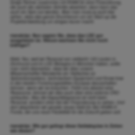
einige Partner zusammen mit KHAN für eine Finanzierung,
die auch die nächsten Schritte absichert, dann kann das
auch ein Spin-out werden. Aber man muss ja auch klar
sehen, dass das ganze Drumherum um ein Start-up die
Projektentwicklung um einiges teurer macht.
transkript. Nun sagten Sie, dass das LDC gut
ausgelastet ist. Warum wachsen Sie nicht noch
kräftiger?
Klebl. Nur, weil wir Personal von vielleicht 120 Leuten in
Dortmund und im LDC Biologics in München haben, sollte
man nicht übersehen, dass wir über unsere
Wissenschaftler-Netzwerke ein Viel
faches an
Spitzenkompetenz, technischem Equipment und Know-how
in den besten Forschungsstätten Europas dazuschalten
können, wenn wir es brauchen. Fehlt uns absolut eine
Ressource, können wir dies auch über eine externe CRO
einkaufen. Also die Kapazitätsgrenze ist nicht beim
Personal, sondern eher bei der Finanzierung zu sehen. Und
dort akquirieren wir gerade neues Geld für den KHAN-II-
Fonds, der uns neue Flexibilität für die Zukunft geben soll.
transkript. Wie gut gelingt diese Geldakquise in Zeiten
wie diesen?