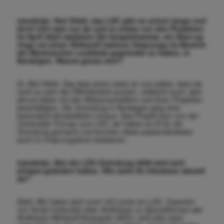
transkript. Herr Klebl, das LDC gibt es schon lange und
doch hört man nur ab und zu etwas von den Projekten.
Im April 2024 meldeten Sie beispielsweise, ein Start-up
rings um einen Wirkstoff marinen Ursprungs im Bereich
der Myeloischen Leukämie gegründet zu haben, in
Norwegen. Warum genau dort?
Dr. Bert Klebl. Das liegt schon stark an uns selbst, dass wir
nicht so sehr die Öffentlichkeit suchen, vielleicht auch, weil
wiruns lieber mit den Wissenschaftlern und ihren Projekten
beschäftigen. Der Gründung in Norwegen ging eine
besondere Konstellation voraus. Das Projekt kam von der
Universität Tromsø zum LDC, wir haben es fit für die
Gründung gemacht und konnten diese passenderweise
auch im Ursprungsland realisieren.
transkript. Seit der LDC-Gründung 2008 wird sich
einiges geändert haben. Wie steht Ihr Inkubator aktuell
da?
Klebl. Wir haben jetzt rund 120 Leute am LDC, Experten
von Small molecules über Antikörper zu Spezialformen wie
Antikörper-Wirkstoff-Konjugate (ADC), sind also stark