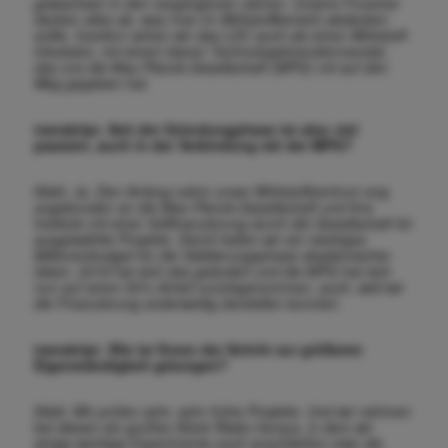
gewachsen in den vergangenen Jahren. Unsere Forscher
decken alles ab, was man im Wirkstoffbereich abdecken
sollte. Insofern sehen wir das LDC auch als einen Wirkstoff-
Inkubator, mit einem klaren Technologietransfermandat,
das uns die Max-Planck-Gesellschaft (MPG) mit auf den
Weg gegeben hat.
transkript. Seit der Gründungphase ist also viel
passiert, auch in der Verbindung mit der MPG?
Klebl. Ja. Den Anfang nahm unser Wirkstoffzentrum eng
angebunden an die Max-Planck-Gesellschaft und ihre
Institute mit einer Vollfinanzierung durch die Gesellschaft für
ausgewählte Projekte. Damit hatten wir ein niedriges
Millionenbudget für die Validierungsphase akademischer
Ideen. 2018 hat sich das geändert und die MPG hat sich
nun auf einen 50%-Anteil zurückgenommen, auch, weil
wir
die Finanzierung anderweitig darstellen konnten.
transkript. Wie ist Ihnen der Schritt zur größeren
Eigenständigkeit gelungen?
Klebl. Wir prüfen sehr, sehr frühe Projekte. Und wir nehmen
bei diesen ein großes Stück Risiko heraus, in dem wir
einige wichtige Experimente noch anschließen oder die