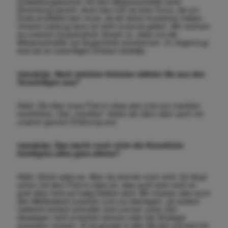
Entwicklungspartner mit dem Wissenschaftler einer
Einrichtung spricht. Auch das LDC ist eine Firma, die am
Ende profitabel sein muss, da wir keine Investoren haben.
Unsere Leistung kann es nicht umsonst geben. Wir rechnen
es unserem kooperativen Ansatz zu, dass uns die
Wissenschaftler auf Augenhöhe anerkennen. Im Gegenzug
sind sie an zukünftigen Erlösen beteiligt.
transkript. Nach welchen Kriterien wählen Sie aus den
Vorschlägen aus?
Klebl. Die Idee muss First-in-class sein und uns machbar
erscheinen. Das „machbar“ testen wir dann aber auch mit
unserer ganzen Erfahrung aus.
transkript. Das macht noch nicht die Künstliche
Intelligenz alles ganz alleine?
Klebl. Schön wäre es. Aber da sind wir noch nicht. Es fängt
schon mit dem First-in-class an, was auch eine noch so
gute Idee nicht auf ewig bleiben wird. Wir müssen also auch
den Wettbewerb ansehen und uns überlegen, ob andere
vielleicht einfach schneller sind und wir unser Ziel
deswegen nicht erreichen können oder die Strategie
anpassen müssen. KI ist gerade in aller Munde und wird für