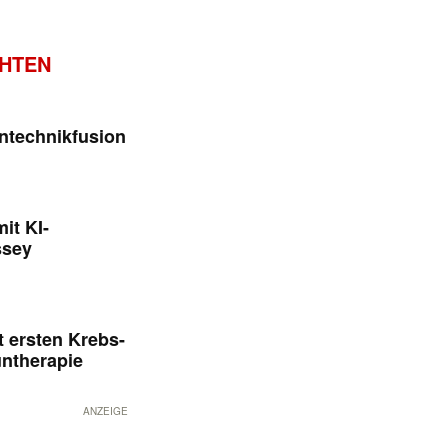
CHTEN
ntechnikfusion
it KI-
ssey
 ersten Krebs-
untherapie
ANZEIGE