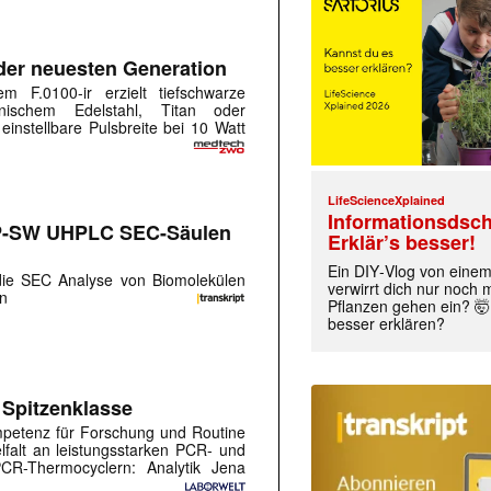
der neuesten Generation
 F.0100-ir erzielt tiefschwarze
nischem Edelstahl, Titan oder
 einstellbare Pulsbreite bei 10 Watt
LifeScienceXplained
Informationsdsch
UP-SW UHPLC SEC-Säulen
Erklär’s besser!
Ein DIY‑Vlog von eine
ie SEC Analyse von Biomolekülen
verwirrt dich nur noch
en
Pflanzen gehen ein? 🤯
besser erklären?
 Spitzenklasse
petenz für Forschung und Routine
lfalt an leistungsstarken PCR- und
PCR-Thermocyclern: Analytik Jena