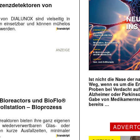
zenzdetektoren von
 von DIALUNOX sind vielseitig in
n einsetzbar und können mühelos
t werden.
ANZEIGE
Ist nicht die Nase der 
Weg, wenn es um die E
Proben bei Verdacht au
Alzheimer oder Parkins
Gabe von Medikamenten
Bioreactors und BioFlo®
bereits …
ollstation – Bioprozess
reaktoren bieten ihre ganz eigenen
 wiederverwertbaren Glas- oder
ADVERT
n kurze Ausfallzeiten, minimaler
…