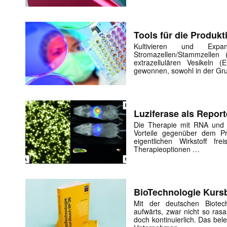
Tools für die Produk
Kultivieren und Expa
Mit dem
Stromazellen/Stammzellen
extrazellulären Vesikeln
gewonnen, sowohl in der Gr
E-
Mail
(erforderlich
Luziferase als Repor
Die Therapie mit RNA und 
Vorteile gegenüber dem Pr
eigentlichen Wirkstoff fre
Therapieoptionen …
BioTechnologie Kursb
Mit der deutschen Biotec
aufwärts, zwar nicht so ras
doch kontinuierlich. Das bele