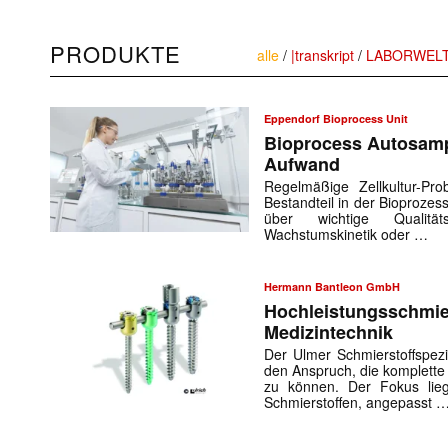
PRODUKTE
alle
/
|transkript
/
LABORWEL
Eppendorf Bioprocess Unit
Bioprocess Autosamp
Aufwand
Regelmäßige Zellkultur-Pro
Bestandteil in der Bioprozes
über wichtige Qualität
Wachstumskinetik oder …
Hermann Bantleon GmbH
Hochleistungsschmier
Medizintechnik
Der Ulmer Schmierstoffspez
den Anspruch, die komplette
zu können. Der Fokus lieg
Schmierstoffen, angepasst 