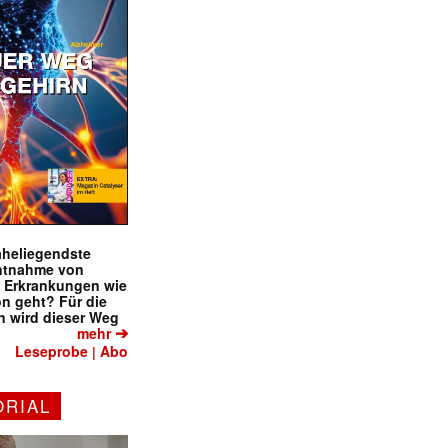
naheliegendste
ntnahme von
f Erkrankungen wie
✕
on geht? Für die
 wird dieser Weg
➔
mehr
Leseprobe
Abo
|
ORIAL