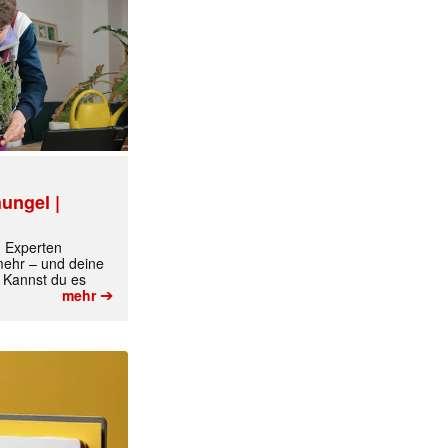
ungel |
m Experten
 mehr – und deine
 Kannst du es
➔
mehr