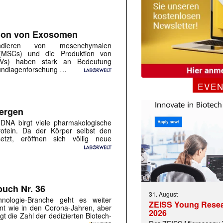
tion von Exosomen
ndieren von mesenchymalen
 |transkript-Newsletter jede Woche aktuell inf
 (MSCs) und die Produktion von
 (EVs) haben stark an Bedeutung
undlagenforschung …
EVE
)
tergen
DNA birgt viele pharmakologische
otein. Da der Körper selbst den
isetzt, eröffnen sich völlig neue
uch Nr. 36
31. August
hnologie-Branche geht es weiter
ZEISS Young Rese
ant wie in den Corona-Jahren, aber
2026
gt die Zahl der dedizierten Biotech-