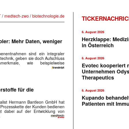
T
/
medtech-zwo
/
biotechnologie.de
TICKERNACHRI
6. August 2026
Herzklappe: Medizi
ler: Mehr Daten, weniger
in Österreich
benentnahmen sind ein integraler
stechnik, geben sie doch Aufschluss
6. August 2026
smerkmale, wie beispielweise
Evotec kooperiert m
Unternehmen Ody
Therapeutics
stoffe für die
6. August 2026
Kupando behandelt
ialist Hermann Bantleon GmbH hat
Patienten mit Imm
 Prozesskette der Kunden bedienen
t dabei auf der Entwicklung von
…