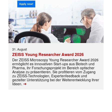
31. August
ZEISS Young Researcher Award 2026
Mit dem |transkript-Newsletter
Der ZEISS Microscopy Young Researcher Award 2026
ermöglicht es innovativen Start-ups aus Biotech und
jede Woche aktuell informiert.
Pharma, ihr Forschungsprojekt im Bereich optischer
Analyse zu präsentieren. Sie profitieren vom Zugang
zu ZEISS-Technologien, Expertenfeedback und
E-
gezielter Unterstützung bei der Weiterentwicklung ihrer
Mail
➔
Ideen.
(erforderlich)