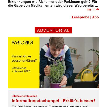
Erkrankungen wie Alzheimer oder Parkinson geht? Für
die Gabe von Medikamenten wird dieser Weg bereits …
➔
mehr
Leseprobe
Abo
|
ADVERTORIAL
✕
LifeScienceXplained
Informationsdschungel | Erklär’s besser!
Ein DIY‑Vlog von einem Experten verwirrt dich nur