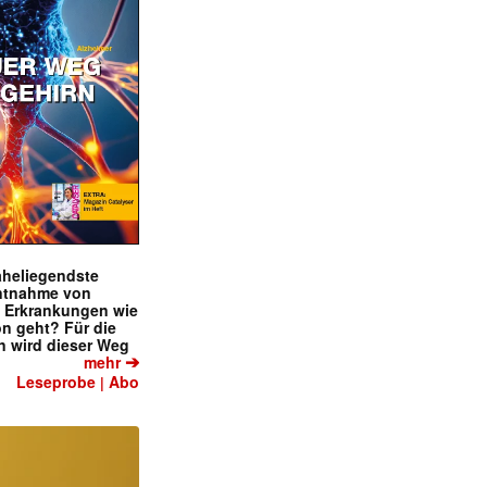
naheliegendste
ntnahme von
f Erkrankungen wie
on geht? Für die
 wird dieser Weg
➔
mehr
Leseprobe
Abo
|