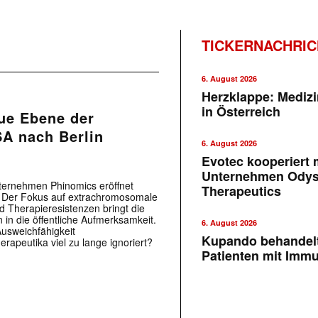
TICKERNACHRI
6. August 2026
Herzklappe: Medizi
in Österreich
ue Ebene der
SA nach Berlin
6. August 2026
Evotec kooperiert m
Unternehmen Ody
ternehmen Phinomics eröffnet
Therapeutics
. Der Fokus auf extrachromosomale
 Therapieresistenzen bringt die
 in die öffentliche Aufmerksamkeit.
6. August 2026
usweichfähigkeit
Kupando behandelt
rapeutika viel zu lange ignoriert?
Patienten mit Imm