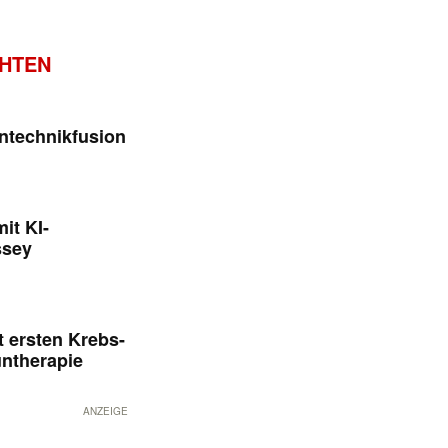
CHTEN
ntechnikfusion
it KI-
ssey
 ersten Krebs-
untherapie
ANZEIGE