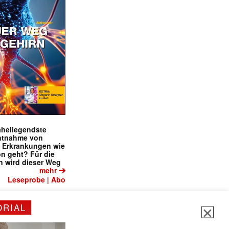
✕
naheliegendste
ntnahme von
f Erkrankungen wie
on geht? Für die
 wird dieser Weg
➔
mehr
Leseprobe
Abo
|
ORIAL