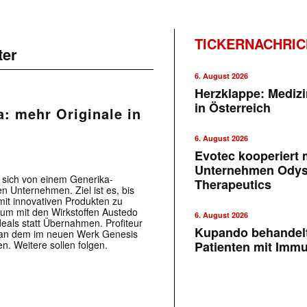
TICKERNACHRI
ter
6. August 2026
Herzklappe: Medizi
in Österreich
a: mehr Originale in
6. August 2026
Evotec kooperiert m
Unternehmen Ody
 sich von einem Generika-
Therapeutics
n Unternehmen. Ziel ist es, bis
 mit innovativen Produkten zu
tum mit den Wirkstoffen Austedo
6. August 2026
eals statt Übernahmen. Profiteur
Kupando behandelt
m, an dem im neuen Werk Genesis
en. Weitere sollen folgen.
Patienten mit Imm