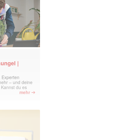
ungel |
m Experten
 mehr – und deine
 Kannst du es
➔
mehr
ormiert.