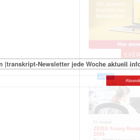
)
EVE
31. August
ZEISS Young Rese
2026