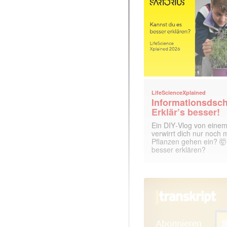
LifeScienceXplained
Informationsdsch
Erklär’s besser!
Ein DIY‑Vlog von eine
verwirrt dich nur noch
Pflanzen gehen ein? 🤯
besser erklären?
 |transkript-Newsletter jede Woche aktuell inf