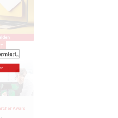
NT
archer Award