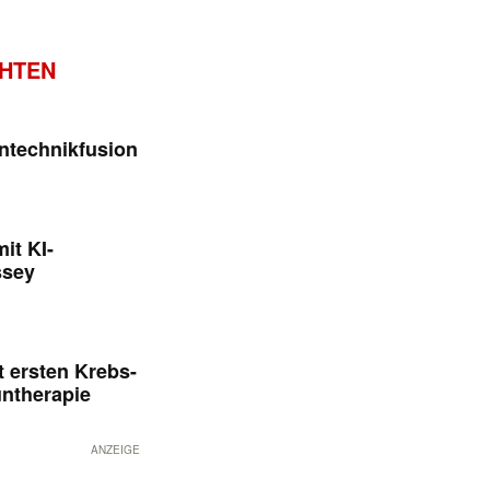
CHTEN
ntechnikfusion
it KI-
ssey
 ersten Krebs-
untherapie
ANZEIGE