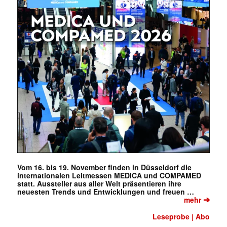
Vom 16. bis 19. November finden in Düsseldorf die
internationalen Leitmessen MEDICA und COMPAMED
statt. Aussteller aus aller Welt präsentieren ihre
neuesten Trends und Entwicklungen und freuen …
Mit dem |transkript-Newsletter
➔
mehr
jede Woche aktuell informiert.
Leseprobe
Abo
|