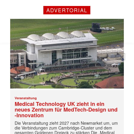
E-
Mail
ADVERTORIAL
(erforderlich)
Veranstaltung
Medical Technology UK zieht in ein
neues Zentrum für MedTech-Design und
-Innovation
Die Veranstaltung zieht 2027 nach Newmarket um, um
die Verbindungen zum Cambridge-Cluster und dem
gesamten Goldenen Dreieck zu stärken Die „Medical