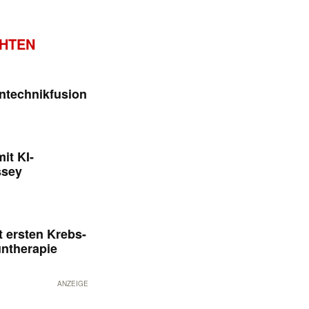
CHTEN
ntechnikfusion
it KI-
ssey
 ersten Krebs-
untherapie
ANZEIGE