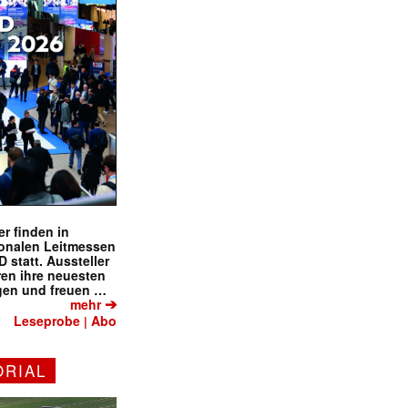
r finden in
ionalen Leitmessen
tatt. Aussteller
eren ihre neuesten
gen und freuen …
➔
mehr
Leseprobe
Abo
|
ORIAL