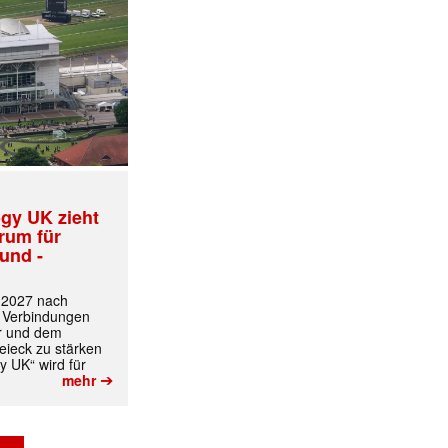
gy UK zieht
trum für
und -
t 2027 nach
 Verbindungen
r und dem
ieck zu stärken
y UK“ wird für
➔
mehr