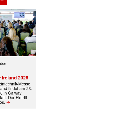
NT
mber
✕
 Ireland 2026
izintechnik-Messe
land findet am 23.
6 in Galway
att. Der Eintritt
➔
los.