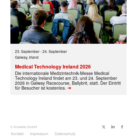
23. September
-
24. September
Galway, Irland
Medical Technology Ireland 2026
Die internationale Medizintechnik-Messe Medical
Technology Ireland findet am 23. und 24. September
2026 in Galway Racecourse, Ballybrit, statt. Der Eintritt
➔
für Besucher ist kostenlos.
Mit dem |transkript-Newsletter
jede Woche aktuell informiert.
E-
Mail
(erforderlich)
© Knowbio GmbH
Kontakt
Impressum
Datenschutz