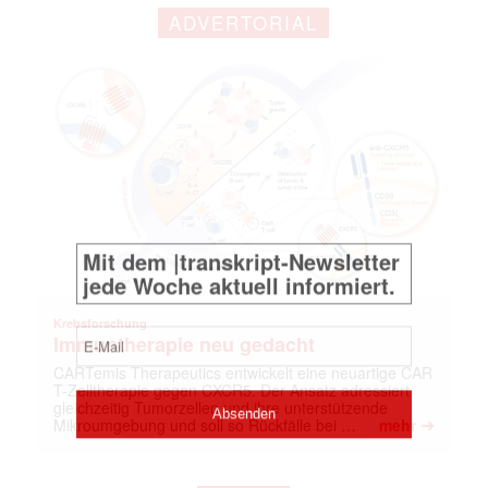
ADVERTORIAL
Mit dem |transkript-Newsletter
jede Woche aktuell informiert.
E-
Mail
(erforderlich)
Krebsforschung
Immuntherapie neu gedacht
CARTemis Therapeutics entwickelt eine neuartige CAR
T-Zelltherapie gegen CXCR5. Der Ansatz adressiert
gleichzeitig Tumorzellen und ihre unterstützende
➔
Mikroumgebung und soll so Rückfälle bei …
mehr