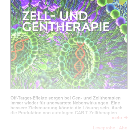
Off-Target-Effekte sorgen bei Gen- und Zelltherapien
immer wieder für unerwartete Nebenwirkungen. Eine
bessere Zielsteuerung könnte die Lösung sein. Auch
die Produktion von autologen CAR-T-Zelltherapien …
➔
mehr
Leseprobe
Abo
|