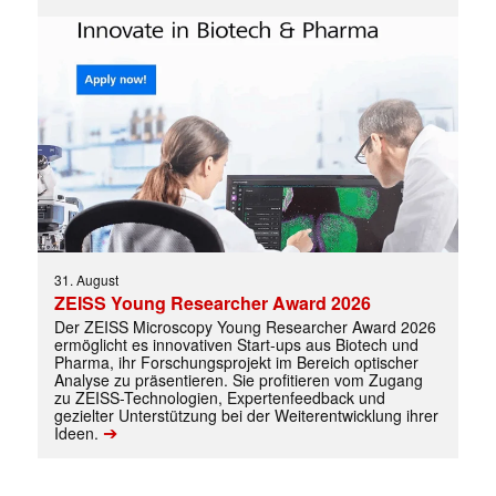
31. August
ZEISS Young Researcher Award 2026
Mit dem |transkript-Newsletter
Der ZEISS Microscopy Young Researcher Award 2026
ermöglicht es innovativen Start-ups aus Biotech und
jede Woche aktuell informiert.
Pharma, ihr Forschungsprojekt im Bereich optischer
Analyse zu präsentieren. Sie profitieren vom Zugang
zu ZEISS-Technologien, Expertenfeedback und
E-
gezielter Unterstützung bei der Weiterentwicklung ihrer
Mail
➔
Ideen.
(erforderlich)