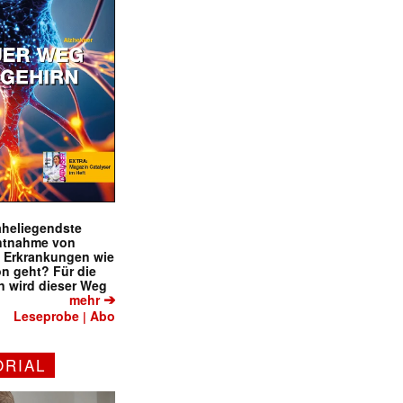
naheliegendste
ntnahme von
f Erkrankungen wie
on geht? Für die
 wird dieser Weg
➔
mehr
Leseprobe
Abo
|
ORIAL