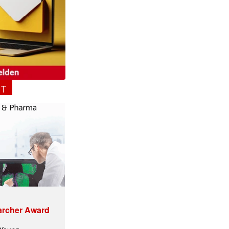
NT
archer Award