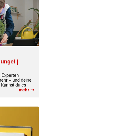
ungel |
m Experten
 mehr – und deine
 Kannst du es
➔
mehr
✕