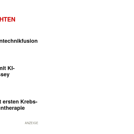
CHTEN
ntechnikfusion
it KI-
ssey
 ersten Krebs-
untherapie
ANZEIGE