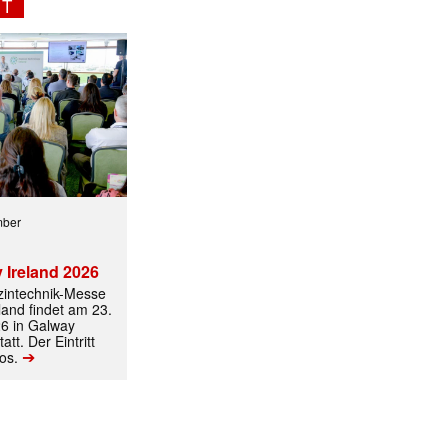
NT
mber
 Ireland 2026
izintechnik-Messe
land findet am 23.
6 in Galway
att. Der Eintritt
➔
los.