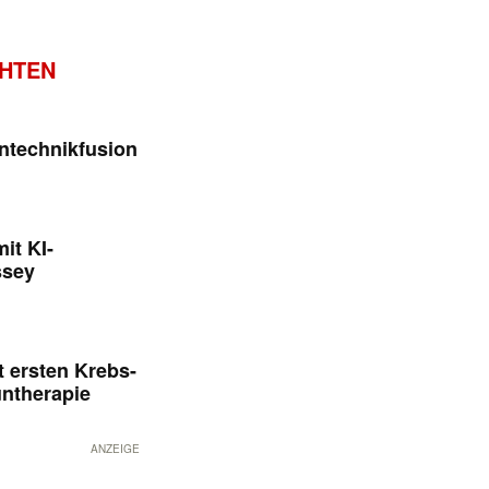
CHTEN
ntechnikfusion
it KI-
ssey
 ersten Krebs-
untherapie
ANZEIGE