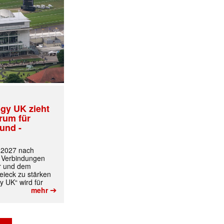
gy UK zieht
trum für
und -
t 2027 nach
 Verbindungen
r und dem
ieck zu stärken
y UK“ wird für
➔
mehr
✕