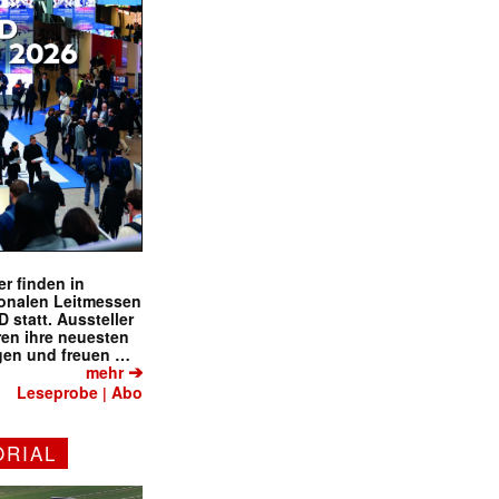
r finden in
ionalen Leitmessen
tatt. Aussteller
eren ihre neuesten
gen und freuen …
➔
mehr
Leseprobe
Abo
|
ORIAL