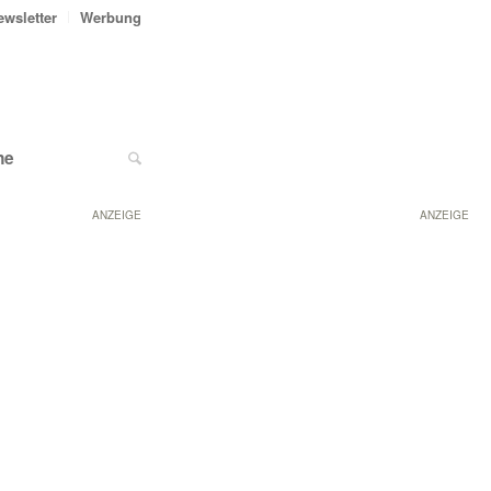
ewsletter
Werbung
ne
ANZEIGE
ANZEIGE