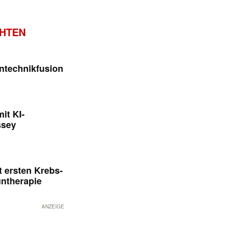
CHTEN
ntechnikfusion
it KI-
ssey
 ersten Krebs-
untherapie
ANZEIGE