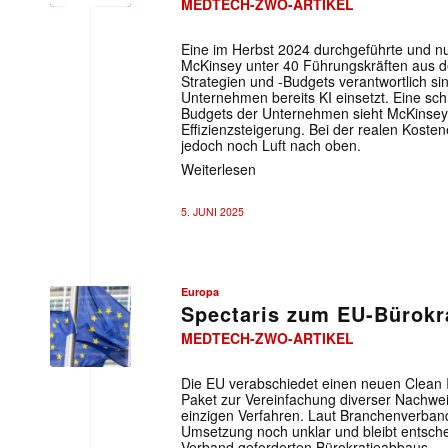
MEDTECH-ZWO-ARTIKEL
Eine im Herbst 2024 durchgeführte und nu
McKinsey unter 40 Führungskräften aus der
Strategien und -Budgets verantwortlich sind
Unternehmen bereits KI einsetzt. Eine sch
Budgets der Unternehmen sieht McKinsey 
Effizienzsteigerung. Bei der realen Kost
jedoch noch Luft nach oben.
Weiterlesen
5. JUNI 2025
Europa
Spectaris zum EU-Bürokr
MEDTECH-ZWO-ARTIKEL
Die EU verabschiedet einen neuen Clean I
Paket zur Vereinfachung diverser Nachwei
einzigen Verfahren. Laut Branchenverband 
Umsetzung noch unklar und bleibt entsche
Verband geforderten Bürokratieabbaus.