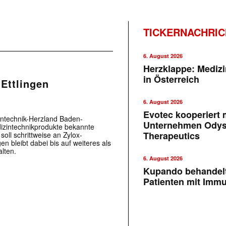
TICKERNACHRI
6. August 2026
Herzklappe: Medizi
in Österreich
Ettlingen
6. August 2026
Evotec kooperiert m
ntechnik-Herzland Baden-
Unternehmen Ody
dizintechnikprodukte bekannte
Therapeutics
ll schrittweise an Zylox-
n bleibt dabei bis auf weiteres als
lten.
6. August 2026
Kupando behandelt
Patienten mit Imm