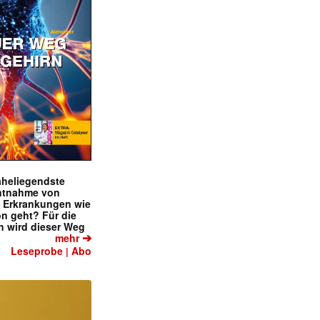
naheliegendste
ntnahme von
f Erkrankungen wie
on geht? Für die
 wird dieser Weg
➔
mehr
Leseprobe
Abo
|