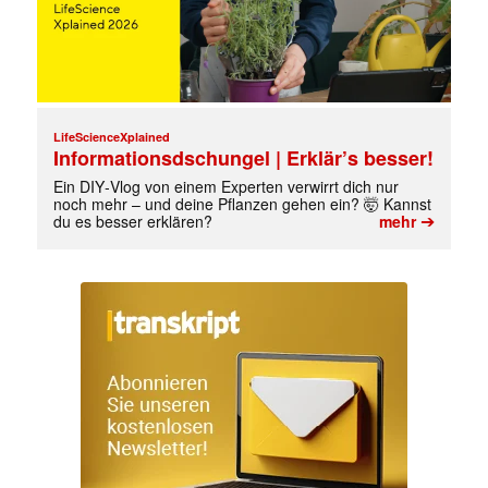
LifeScienceXplained
Informationsdschungel | Erklär’s besser!
Ein DIY‑Vlog von einem Experten verwirrt dich nur
noch mehr – und deine Pflanzen gehen ein? 🤯 Kannst
➔
du es besser erklären?
mehr
Mit dem |transkript-Newsletter
jede Woche aktuell informiert.