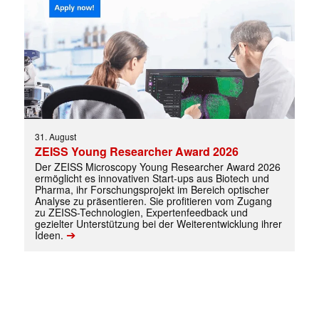
31. August
Mit dem |transkript-Newsletter
ZEISS Young Researcher Award 2026
jede Woche aktuell informiert.
Der ZEISS Microscopy Young Researcher Award 2026
ermöglicht es innovativen Start-ups aus Biotech und
Pharma, ihr Forschungsprojekt im Bereich optischer
E-
Analyse zu präsentieren. Sie profitieren vom Zugang
Mail
zu ZEISS-Technologien, Expertenfeedback und
gezielter Unterstützung bei der Weiterentwicklung ihrer
(erforderlich)
➔
Ideen.