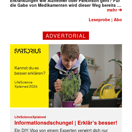
Erkrankungen wie Alzheimer oder Parkinson geht? Für
die Gabe von Medikamenten wird dieser Weg bereits …
➔
mehr
Leseprobe
Abo
|
ADVERTORIAL
✕
LifeScienceXplained
Informationsdschungel | Erklär’s besser!
Ein DIY‑Vlog von einem Experten verwirrt dich nur