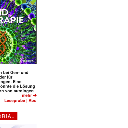
en bei Gen- und
der für
ungen. Eine
könnte die Lösung
ion von autologen
➔
mehr
Leseprobe
Abo
|
ORIAL