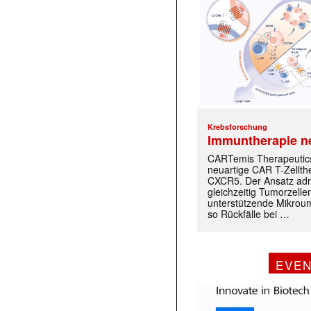
Krebsforschung
Immuntherapie n
CARTemis Therapeutics
neuartige CAR T-Zellth
CXCR5. Der Ansatz adr
gleichzeitig Tumorzelle
unterstützende Mikrou
so Rückfälle bei …
EVE