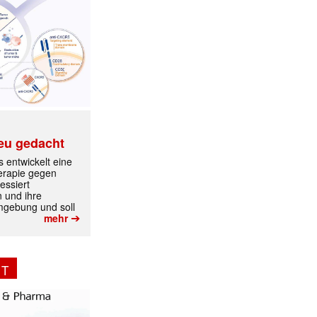
eu gedacht
 entwickelt eine
erapie gegen
essiert
n und ihre
mgebung und soll
➔
mehr
NT