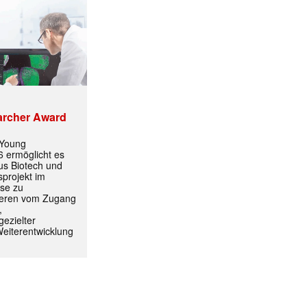
archer Award
 Young
 ermöglicht es
aus Biotech und
projekt im
yse zu
itieren vom Zugang
,
ezielter
Weiterentwicklung
✕