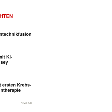
CHTEN
ntechnikfusion
it KI-
ssey
 ersten Krebs-
untherapie
ANZEIGE