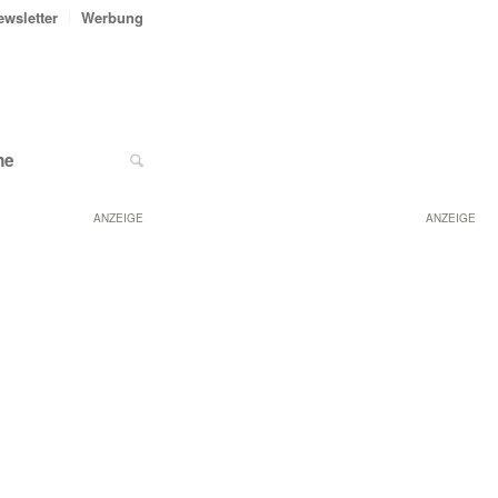
ewsletter
Werbung
ne
ANZEIGE
ANZEIGE