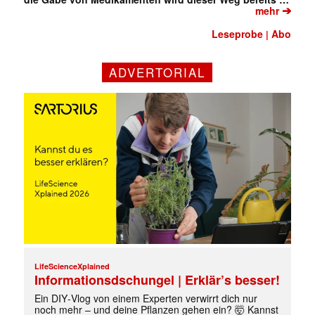
➔
mehr
Leseprobe
Abo
|
ADVERTORIAL
✕
LifeScienceXplained
Informationsdschungel | Erklär’s besser!
Ein DIY‑Vlog von einem Experten verwirrt dich nur
noch mehr – und deine Pflanzen gehen ein? 🤯 Kannst