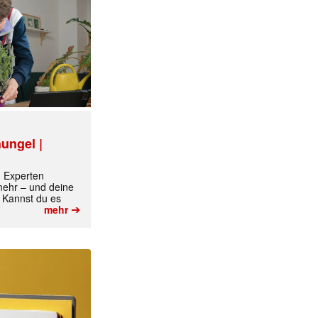
ungel |
m Experten
 mehr – und deine
 Kannst du es
➔
mehr