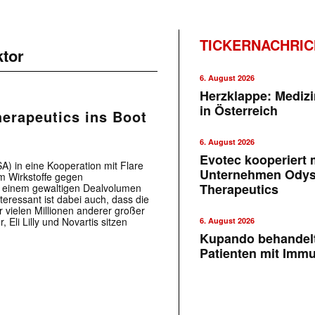
TICKERNACHRI
ktor
6. August 2026
Herzklappe: Medizi
in Österreich
herapeutics ins Boot
6. August 2026
Evotec kooperiert m
A) in eine Kooperation mit Flare
Unternehmen Ody
um Wirkstoffe gegen
Therapeutics
it einem gewaltigen Dealvolumen
teressant ist dabei auch, dass die
 vielen Millionen anderer großer
 Eli Lilly und Novartis sitzen
6. August 2026
Kupando behandelt
Patienten mit Imm