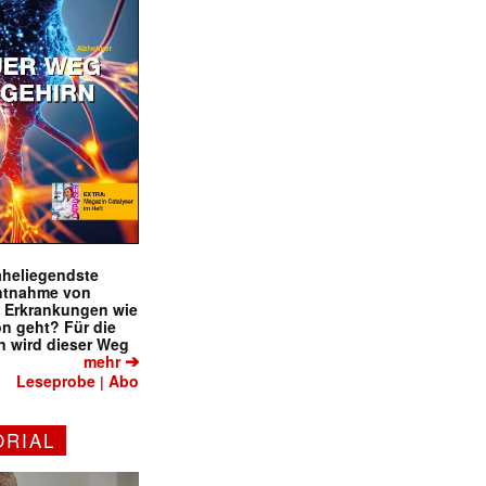
naheliegendste
ntnahme von
f Erkrankungen wie
on geht? Für die
 wird dieser Weg
➔
mehr
Leseprobe
Abo
|
ORIAL