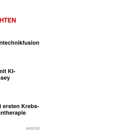
CHTEN
ntechnikfusion
it KI-
ssey
 ersten Krebs-
untherapie
ANZEIGE