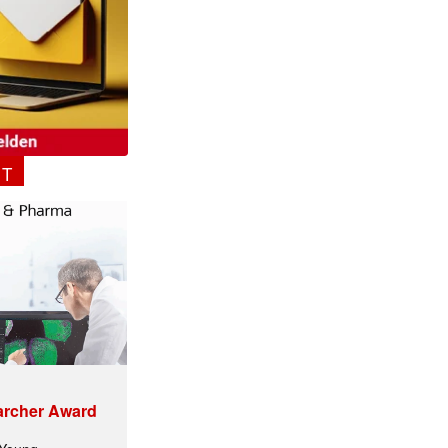
NT
✕
archer Award