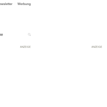
ewsletter
Werbung
ne
ANZEIGE
ANZEIGE