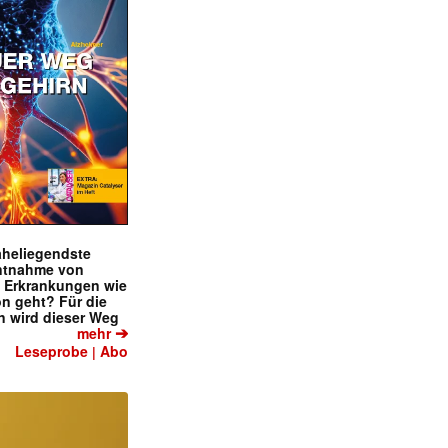
naheliegendste
ntnahme von
f Erkrankungen wie
on geht? Für die
 wird dieser Weg
➔
mehr
Leseprobe
Abo
|