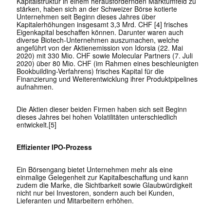
Kapitalstruktur in einem herausfordernden Marktumfeld zu
stärken, haben sich an der Schweizer Börse kotierte
Unternehmen seit Beginn dieses Jahres über
Kapitalerhöhungen insgesamt 3,3 Mrd. CHF [4] frisches
Eigenkapital beschaffen können. Darunter waren auch
diverse Biotech-Unternehmen auszumachen, welche
angeführt von der Aktienemission von Idorsia (22. Mai
2020) mit 330 Mio. CHF sowie Molecular Partners (7. Juli
2020) über 80 Mio. CHF (im Rahmen eines beschleunigten
Bookbuilding-Verfahrens) frisches Kapital für die
Finanzierung und Weiterentwicklung ihrer Produktpipelines
aufnahmen.
Die Aktien dieser beiden Firmen haben sich seit Beginn
dieses Jahres bei hohen Volatilitäten unterschiedlich
entwickelt.[5]
Effizienter IPO-Prozess
Ein Börsengang bietet Unternehmen mehr als eine
einmalige Gelegenheit zur Kapitalbeschaffung und kann
zudem die Marke, die Sichtbarkeit sowie Glaubwürdigkeit
nicht nur bei Investoren, sondern auch bei Kunden,
Lieferanten und Mitarbeitern erhöhen.