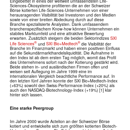
Eingebettet in eines der weltweit umfassendsten Life-
Sciences-Ökosysteme profitieren die an der Schweizer
Börse kotierten Life-Sciences-Unternehmen von einer
herausragenden Visibilität bei Investoren und den Medien
sowie von einer breiten Abdeckung durch auf diese
Branche spezialisierte Analysten. Dank umfassendem
branchenspezifischem Know-how können Unternehmen ein
stabiles Marktumfeld und eine attraktive Bewertung
erwarten. Zusätzlich steigern die beiden Sektorindizes
SXI
®
®
Life Sciences
und
SXI Bio+Medtech
die Visibilität der
Branche im Finanzmarkt und haben einen positiven Einfluss
auf die Sekundärmarkthandelsliquidität. Die Aufnahme in
den Index ist ab dem ersten Tag möglich, womit das Profil
des Unternehmens sofort nach der Kotierung gestärkt wird.
Beide stehen in- und ausländischen Firmen offen und
weisen seit Auflegung im Jahre 1999 eine im
internationalen Vergleich beachtliche Performance auf. In
den letzten fünf Jahren konnte der SXI Bio+Medtech-Index
(+63%) sowohl den Swiss-Performance-Index (+20%) als
auch den NASDAQ-Biotechnology-Index (+19%) [1] klar
hinter sich lassen.
Eine starke Peergroup
Im Jahre 2000 wurde Actelion an der Schweizer Börse
kotiert und entwickelte sich zum größten kotierten Biotech-