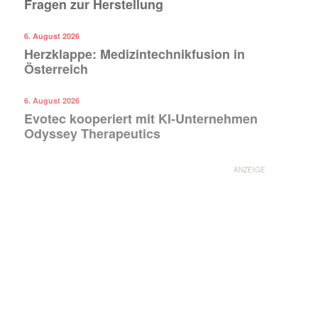
Fragen zur Herstellung
6. August 2026
Mit dem |transkript-Newsletter
Herzklappe: Medizintechnikfusion in
jede Woche aktuell informiert.
Österreich
E-
6. August 2026
Mail
Evotec kooperiert mit KI-Unternehmen
(erforderlich)
Odyssey Therapeutics
ANZEIGE