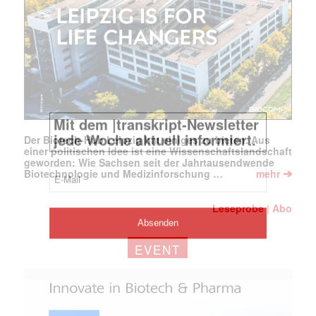
Der Biotech-Hub Leipzig hat einiges zu bieten. Aus
einer politischen Idee ist eine Wissenschaftslandschaft
geworden: Wie Sachsen seit der Jahrtausendwende
➔
Biotechnologie und Medizinforschung …
mehr
Leseprobe
Abo
|
EVENT