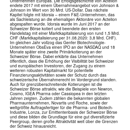
Unternehmen Europas. Die Erfolgsgeschichte von Actelion
endete 2017 mit einem Übernahmeangebot von Johnson &
Johnson im Wert von 30 Mrd. US-Dollar. Das nächste
Kapitel folgte mit Idorsia – einem F&E-Unternehmen, das
als Sachleistung an die ehemaligen Aktionäre von Actelion
abgespalten wurde. Idorsia wurde im Juni 2017 an der
Schweizer Börse kotiert und beendete den ersten
Handelstag mit einer Marktkapitalisierung von rund 1,5 Mrd.
CHF (Marktkapitalisierung per 31.08.2020: 3,8 Mrd. CHF).
Im gleichen Jahr vollzog das Genfer Biotechnologie-
Unternehmen ObsEva einen IPO an der NASDAQ und 18
Monate später eine zweite Primärkotierung an der
Schweizer Börse. Dabei erklärte das Unternehmen
öffentlich, dass die Erhöhung der Visibilität bei Schweizer
und europäischen Investoren, der Zugang zu einem
weiteren robusten Kapitalmarkt für potentielle
Finanzierungsaktivitäten sowie der Schutz durch das
schweizerische Übernahmerecht im Vordergrund standen.
Auch für grenzüberschreitende Kotierungen ist die
Schweizer Börse attraktiv, wie die Beispiele von Newron,
Cosmo, IGEA Pharma oder Cassiopea in den letzten
Jahren zeigten. Zudem zählen die bekannten globalen
Pharmaunternehmen, Novartis und Roche, sowie der
weltgrößte Auftragsfertiger für die Pharma- und Biotech-
Industrie, Lonza, zur Emittentenbasis der Schweizer Börse
und diese bilden die Grundlage für eine gut diversifizierte
Peergroup, deren große Attraktivität weit über die Grenzen
der Schweiz hinausreicht.