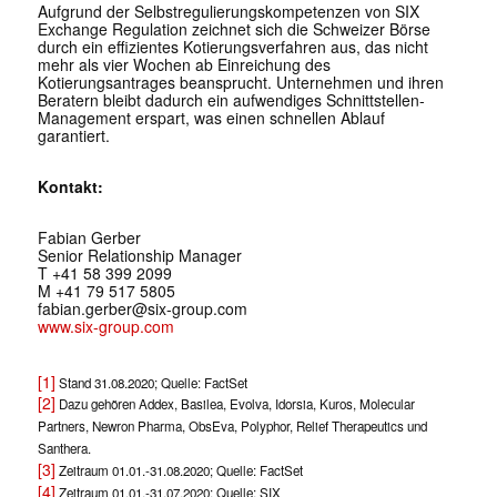
Aufgrund der Selbstregulierungskompetenzen von SIX
Exchange Regulation zeichnet sich die Schweizer Börse
durch ein effizientes Kotierungsverfahren aus, das nicht
mehr als vier Wochen ab Einreichung des
Kotierungsantrages beansprucht. Unternehmen und ihren
Beratern bleibt dadurch ein aufwendiges Schnittstellen-
Management erspart, was einen schnellen Ablauf
garantiert.
Kontakt:
Fabian Gerber
Senior Relationship Manager
T +41 58 399 2099
M +41 79 517 5805
fabian.gerber@six-group.com
www.six-group.com
[1]
Stand 31.08.2020; Quelle: FactSet
[2]
Dazu gehören Addex, Basilea, Evolva, Idorsia, Kuros, Molecular
Partners, Newron Pharma, ObsEva, Polyphor, Relief Therapeutics und
Santhera.
[3]
Zeitraum 01.01.-31.08.2020; Quelle: FactSet
[4]
Zeitraum 01.01.-31.07.2020; Quelle: SIX