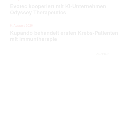
Evotec kooperiert mit KI-Unternehmen
Odyssey Therapeutics
6. August 2026
Kupando behandelt ersten Krebs-Patienten
mit Immuntherapie
ANZEIGE
Mit dem |transkript-Newsletter
jede Woche aktuell informiert.
E-
Mail
(erforderlich)