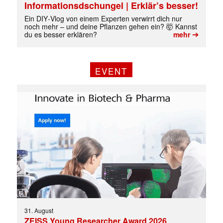
Informationsdschungel | Erklär’s besser!
Ein DIY‑Vlog von einem Experten verwirrt dich nur
noch mehr – und deine Pflanzen gehen ein? 🤯 Kannst
➔
du es besser erklären?
mehr
EVENT
Mit dem |transkript-Newsletter
jede Woche aktuell informiert.
E-
Mail
(erforderlich)
31. August
ZEISS Young Researcher Award 2026