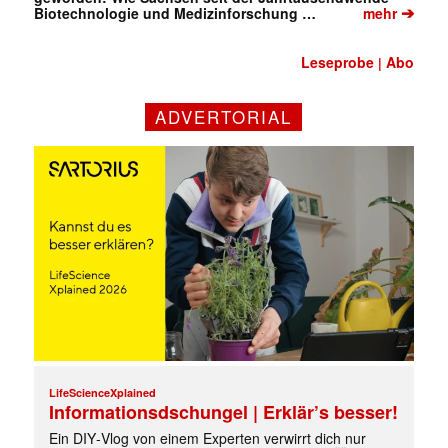
➔
Biotechnologie und Medizinforschung …
mehr
Leseprobe
Abo
|
ADVERTORIAL
LifeScienceXplained
Informationsdschungel | Erklär’s besser!
Ein DIY‑Vlog von einem Experten verwirrt dich nur