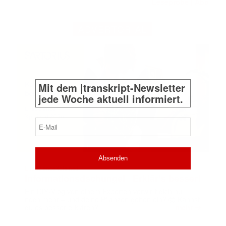
Leseprobe
Abo
|
ADVERTORIAL
Mit dem |transkript-Newsletter
jede Woche aktuell informiert.
E-
Mail
(erforderlich)
LifeScienceXplained
Informationsdschungel | Erklär’s besser!
Ein DIY‑Vlog von einem Experten verwirrt dich nur
noch mehr – und deine Pflanzen gehen ein? 🤯 Kannst
➔
du es besser erklären?
mehr