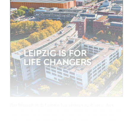
Der Biotech-Hub Leipzig hat einiges zu bieten. Aus
einer politischen Idee ist eine Wissenschaftslandschaft
geworden: Wie Sachsen seit der Jahrtausendwende
➔
Biotechnologie und Medizinforschung …
mehr