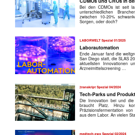
CDMOs und CROs in de
Bei den CDMOs ist seit l
unterschiedlichen Branche
zwischen 10-20% schwanke
Sorgen, oder doch?
LABORWELT Spezial 01/2025
Laborautomation
Ende Januar fand die weltgr
San Diego statt, die SLAS 
aktuellsten Innovationen 
Arzneimittelscreening …
|transkript Spezial 04/2024
Tech-Parks und Produk
Die Innovation bei und die
braucht Platz. Hinzu k
Präzisionsfermentation von 
aus dem Labor. An vielen S
medtech-zwo Spezial 02/2024