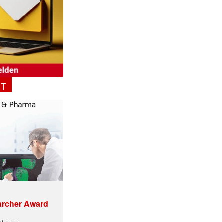
NT
archer Award