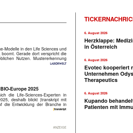
TICKERNACHRI
6. August 2026
Herzklappe: Medizi
in Österreich
e-Modelle in den Life Sciences und
k boomt. Gerade dort verspricht die
heblichen Nutzen. Mustererkennung
6. August 2026
Evotec kooperiert m
Unternehmen Ody
Therapeutics
r BIO-Europe 2025
6. August 2026
ch die Life-Sciences-Experten in
5, deshalb blickt |transkript mit
Kupando behandelt
uf die Entwicklung der Branche in
Patienten mit Imm
ANZEIGE