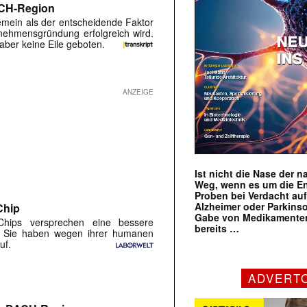
ACH-Region
gemein als der entscheidende Faktor
nehmensgründung erfolgreich wird.
aber keine Eile geboten.
ANZEIGE
Ist nicht die Nase der 
Weg, wenn es um die E
Proben bei Verdacht au
Alzheimer oder Parkins
Chip
Gabe von Medikamenten
Chips versprechen eine bessere
bereits …
ik. Sie haben wegen ihrer humanen
uf.
ADVERT