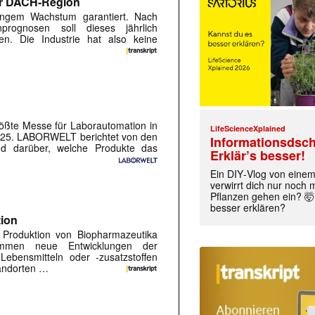
r DACH-Region
angem Wachstum garantiert. Nach
nprognosen soll dieses jährlich
n. Die Industrie hat also keine
ößte Messe für Laborautomation in
LifeScienceXplained
2025. LABORWELT berichtet von den
Informationsdsch
und darüber, welche Produkte das
Erklär’s besser!
Ein DIY‑Vlog von eine
verwirrt dich nur noch
Pflanzen gehen ein? 🤯
besser erklären?
tion
 Produktion von Biopharmazeutika
ommen neue Entwicklungen der
Lebensmitteln oder -zusatzstoffen
tandorten …