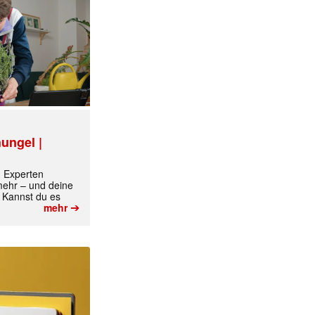
ungel |
m Experten
 mehr – und deine
 Kannst du es
➔
mehr
✕