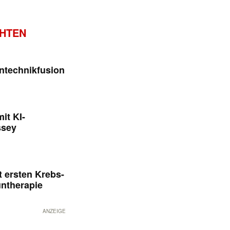
CHTEN
ntechnikfusion
it KI-
ssey
 ersten Krebs-
untherapie
ANZEIGE