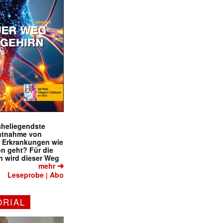
naheliegendste
ntnahme von
f Erkrankungen wie
on geht? Für die
 wird dieser Weg
➔
mehr
Leseprobe
Abo
|
ORIAL