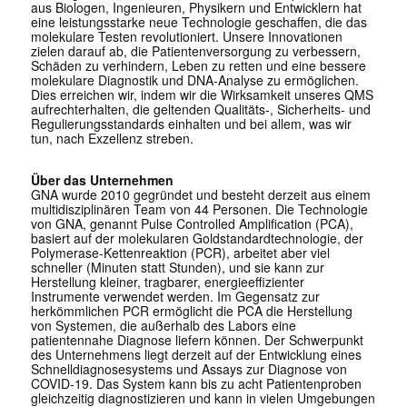
aus Biologen, Ingenieuren, Physikern und Entwicklern hat
eine leistungsstarke neue Technologie geschaffen, die das
molekulare Testen revolutioniert. Unsere Innovationen
zielen darauf ab, die Patientenversorgung zu verbessern,
Schäden zu verhindern, Leben zu retten und eine bessere
molekulare Diagnostik und DNA-Analyse zu ermöglichen.
Dies erreichen wir, indem wir die Wirksamkeit unseres QMS
aufrechterhalten, die geltenden Qualitäts-, Sicherheits- und
Regulierungsstandards einhalten und bei allem, was wir
tun, nach Exzellenz streben.
Über das Unternehmen
GNA wurde 2010 gegründet und besteht derzeit aus einem
multidisziplinären Team von 44 Personen. Die Technologie
von GNA, genannt Pulse Controlled Amplification (PCA),
basiert auf der molekularen Goldstandardtechnologie, der
Polymerase-Kettenreaktion (PCR), arbeitet aber viel
schneller (Minuten statt Stunden), und sie kann zur
Herstellung kleiner, tragbarer, energieeffizienter
Instrumente verwendet werden. Im Gegensatz zur
herkömmlichen PCR ermöglicht die PCA die Herstellung
von Systemen, die außerhalb des Labors eine
patientennahe Diagnose liefern können. Der Schwerpunkt
des Unternehmens liegt derzeit auf der Entwicklung eines
Schnelldiagnosesystems und Assays zur Diagnose von
COVID-19. Das System kann bis zu acht Patientenproben
gleichzeitig diagnostizieren und kann in vielen Umgebungen