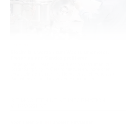
Biosimilars
Biosimilars werden zum Wachstumsmotor:
Fresenius und Sandoz profitieren
Lange galten Biosimilars vor allem als Instrument zur
Kostendämpfung im Gesundheitswesen. Inzwischen
entwickeln sie sich für ihre Hersteller zunehmend zum
Wachstumstreiber. Das zeigen die aktuellen …
SIE MÖCHTEN KEINE INFORMATION
VERPASSEN?
Abonnieren Sie
hier
unseren Newsletter