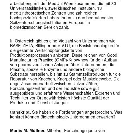
arbeitet eng mit der MedUni Wien zusammen, die mit 30
Universitätskliniken, zwei klinischen Instituten, 13
medizintheoretischen Zentren und zahlreichen
hochspezialisierten Laboratorien zu den bedeutendsten
Spitzenforschungsinstitutionen Europas im
biomedizinischen Bereich zählt.
In Österreich gibt es eine Vielzahl von Unternehmen wie
BASF, ZETA, Bilfinger oder VTU, die Basistechnologien für
die gesamte Wertschöpfungskette von
Produktionsprozessen anbieten. Diese reichen von Good
Manufacturing Practice (GMP)-Know-how für den Aufbau
von pharmazeutischen Anlagen über Unternehmen, die
Plasma, spezielle Enzyme und andere biologische
Substrate herstellen, bis hin zu Stammzellprodukten für die
Reparatur von Knochen, Knorpel oder Muskelgewebe. Die
enge Zusammenarbeit zwischen Universitäten,
Forschungszentren und der Industrie sowie gut
ausgebildete und erfahrene Wissenschaftler, Experten und
Techniker vor Ort gewährleisten höchste Qualität der
Produkte und Dienstleistungen.
transkript.
Sie haben die Förderungen angesprochen. Was
konkret können Biotechnologie-Unternehmen erwarten?
Marlis M. Müllner.
Mit einer Forschungsquote von