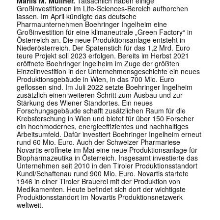
Marlis M. Müllner.
Tatsächlich haben einige
Großinvestitionen im Life-Sciences-Bereich aufhorchen
lassen. Im April kündigte das deutsche
Pharmaunternehmen Boehringer Ingelheim eine
Großinvestition für eine klimaneutrale „Green Factory“ in
Österreich an. Die neue Produktionsanlage entsteht in
Niederösterreich. Der Spatenstich für das 1,2 Mrd. Euro
teure Projekt soll 2023 erfolgen. Bereits im Herbst 2021
eröffnete Boehringer Ingelheim im Zuge der größten
Einzelinvestition in der Unternehmensgeschichte ein neues
Produktionsgebäude in Wien, in das 700 Mio. Euro
geflossen sind. Im Juli 2022 setzte Boehringer Ingelheim
zusätzlich einen weiteren Schritt zum Ausbau und zur
Stärkung des Wiener Standortes. Ein neues
Forschungsgebäude schafft zusätzlichen Raum für die
Krebsforschung in Wien und bietet für über 150 Forscher
ein hochmodernes, energieeffizientes und nachhaltiges
Arbeitsumfeld. Dafür investiert Boehringer Ingelheim erneut
rund 60 Mio. Euro. Auch der Schweizer Pharmariese
Novartis eröffnete im Mai eine neue Produktionsanlage für
Biopharmazeutika in Österreich. Insgesamt investierte das
Unternehmen seit 2010 in den Tiroler Produktionsstandort
Kundl/Schaftenau rund 900 Mio. Euro. Novartis startete
1946 in einer Tiroler Brauerei mit der Produktion von
Medikamenten. Heute befindet sich dort der wichtigste
Produktionsstandort im Novartis Produktionsnetzwerk
weltweit.