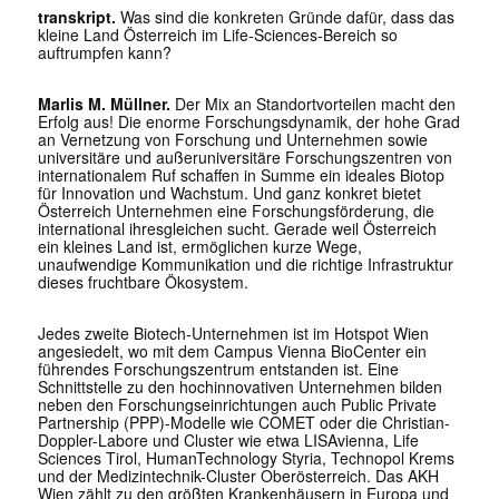
transkript.
Was sind die konkreten Gründe dafür, dass das
kleine Land Österreich im Life-Sciences-Bereich so
auftrumpfen kann?
Marlis M. Müllner.
Der Mix an Standortvorteilen macht den
Erfolg aus! Die enorme Forschungsdynamik, der hohe Grad
an Vernetzung von Forschung und Unternehmen sowie
universitäre und außeruniversitäre Forschungszentren von
internationalem Ruf schaffen in Summe ein ideales Biotop
für Innovation und Wachstum. Und ganz konkret bietet
Österreich Unternehmen eine Forschungsförderung, die
international ihresgleichen sucht. Gerade weil Österreich
ein kleines Land ist, ermöglichen kurze Wege,
unaufwendige Kommunikation und die richtige Infrastruktur
dieses fruchtbare Ökosystem.
Jedes zweite Biotech-Unternehmen ist im Hotspot Wien
angesiedelt, wo mit dem Campus Vienna BioCenter ein
führendes Forschungszentrum entstanden ist. Eine
Schnittstelle zu den hochinnovativen Unternehmen bilden
neben den Forschungseinrichtungen auch Public Private
Partnership (PPP)-Modelle wie COMET oder die Christian-
Doppler-Labore und Cluster wie etwa LISAvienna, Life
Sciences Tirol, ­HumanTechnology Styria, Technopol Krems
und der Medizintechnik-Cluster Oberösterreich. Das AKH
Wien zählt zu den größten Krankenhäusern in Europa und