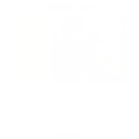
ADVERTORIAL
LifeScienceXplained
Informationsdschungel | Erklär’s besser!
Ein DIY‑Vlog von einem Experten verwirrt dich nur
noch mehr – und deine Pflanzen gehen ein? 🤯 Kannst
➔
du es besser erklären?
mehr