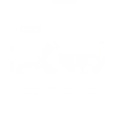
EVENT
31. August
ZEISS Young Researcher Award 2026
Der ZEISS Microscopy Young Researcher Award 2026
ermöglicht es innovativen Start-ups aus Biotech und
Pharma, ihr Forschungsprojekt im Bereich optischer
Analyse zu präsentieren. Sie profitieren vom Zugang
zu ZEISS-Technologien, Expertenfeedback und
gezielter Unterstützung bei der Weiterentwicklung ihrer
➔
Ideen.