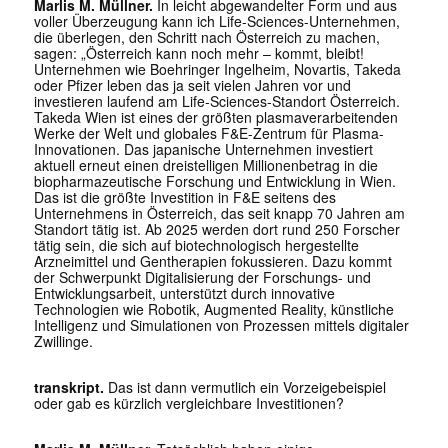
Marlis M. Müllner.
In leicht abgewandelter Form und aus
voller Überzeugung kann ich Life-Sciences-Unternehmen,
die überlegen, den Schritt nach Österreich zu machen,
sagen: „Österreich kann noch mehr – kommt, bleibt!
Unternehmen wie Boehringer Ingelheim, Novartis, Takeda
oder Pfizer leben das ja seit vielen Jahren vor und
investieren laufend am Life-Sciences-Standort Österreich.
Takeda Wien ist eines der größten plasmaverarbeitenden
Werke der Welt und globales F&E-Zentrum für Plasma-
Innovationen. Das japanische Unternehmen investiert
aktuell erneut einen dreistelligen Millionenbetrag in die
biopharmazeutische Forschung und Entwicklung in Wien.
Das ist die größte Investition in F&E seitens des
Unternehmens in Österreich, das seit knapp 70 Jahren am
Standort tätig ist. Ab 2025 werden dort rund 250 Forscher
tätig sein, die sich auf biotechnologisch hergestellte
Arzneimittel und Gentherapien fokussieren. Dazu kommt
der Schwerpunkt Digitalisierung der Forschungs- und
Entwicklungsarbeit, unterstützt durch innovative
Technologien wie Robotik, Augmented Reality, künstliche
Intelligenz und Simulationen von Prozessen mittels digitaler
Zwillinge.
transkript.
Das ist dann vermutlich ein Vorzeigebeispiel
oder gab es kürzlich vergleichbare Investitionen?