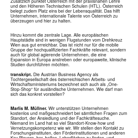
Zusätzlich punktet Österreich mit der praxisnahen Lehre
und den Höheren Technischen Schulen (HTL). Österreich
belegt zudem Platz eins bei der Lebensqualität. Das hilft
Unternehmen, internationale Talente von Österreich zu
überzeugen und hier zu halten.
Hinzu kommt die zentrale Lage. Alle europäischen
Hauptstädte sind in wenigen Flugstunden vom Drehkreuz
Wien aus gut erreichbar. Das ist nicht nur für die mobile
Gruppe der hochqualifizierten Fachkräfte relevant, sondern
auch für global agierende Unternehmen, die eine
Expansion in Europa anstreben oder europaweite, klinische
Studien durchführen möchten.
transkript.
Die Austrian Business Agency als
Tochtergesellschaft des österreichischen Arbeits- und
Wirtschaftsministeriums bezeichnet sich auch als „One-
Stop-Shop“ für ausländische Unternehmen. Wie darf man
sich das konkret vorstellen?
Marlis M. Müllner.
Wir unterstützen Unternehmen
kostenlos und maßgeschneidert bei sämtlichen Fragen zum
Standort, der Ansiedlung und der Fachkräftesuche.
Niemand im Land hat so viel Standort-Know-how und
Vernetzungskompetenz wie wir. Wir stellen den Kontakt zu
Forschungsinstituten, den Förderinstitutionen und anderen
Key Playern her, helfen, Laborflächen zu finden, und