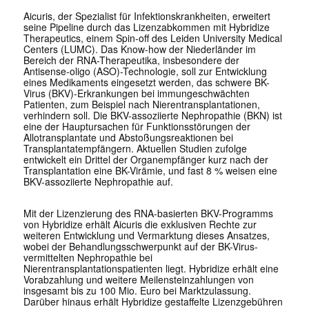
Aicuris, der Spezialist für Infektionskrankheiten, erweitert
seine Pipeline durch das Lizenzabkommen mit Hybridize
Therapeutics, einem Spin-off des Leiden University Medical
Centers (LUMC). Das Know-how der Niederländer im
Bereich der RNA-Therapeutika, insbesondere der
Antisense-oligo (ASO)-Technologie, soll zur Entwicklung
eines Medikaments eingesetzt werden, das schwere BK-
Virus (BKV)-Erkrankungen bei immungeschwächten
Patienten, zum Beispiel nach Nierentransplantationen,
verhindern soll. Die BKV-assoziierte Nephropathie (BKN) ist
eine der Hauptursachen für Funktionsstörungen der
Allotransplantate und Abstoßungsreaktionen bei
Transplantatempfängern. Aktuellen Studien zufolge
entwickelt ein Drittel der Organempfänger kurz nach der
Transplantation eine BK-Virämie, und fast 8 % weisen eine
BKV-assoziierte Nephropathie auf.
Mit der Lizenzierung des RNA-basierten BKV-Programms
von Hybridize erhält Aicuris die exklusiven Rechte zur
weiteren Entwicklung und Vermarktung dieses Ansatzes,
wobei der Behandlungsschwerpunkt auf der BK-Virus-
vermittelten Nephropathie bei
Nierentransplantationspatienten liegt. Hybridize erhält eine
Vorabzahlung und weitere Meilensteinzahlungen von
insgesamt bis zu 100 Mio. Euro bei Marktzulassung.
Darüber hinaus erhält Hybridize gestaffelte Lizenzgebühren