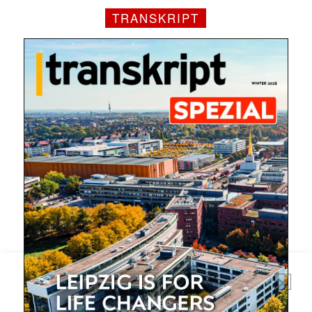
TRANSKRIPT
Mit dem |transkript-Newsletter
jede Woche aktuell informiert.
E-
Mail
(erforderlich)