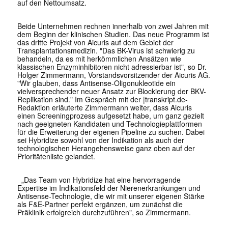
auf den Nettoumsatz.
Beide Unternehmen rechnen innerhalb von zwei Jahren mit
dem Beginn der klinischen Studien. Das neue Programm ist
das dritte Projekt von Aicuris auf dem Gebiet der
Transplantationsmedizin. "Das BK-Virus ist schwierig zu
behandeln, da es mit herkömmlichen Ansätzen wie
klassischen Enzyminhibitoren nicht adressierbar ist", so Dr.
Holger Zimmermann, Vorstandsvorsitzender der Aicuris AG.
"Wir glauben, dass Antisense-Oligonukleotide ein
vielversprechender neuer Ansatz zur Blockierung der BKV-
Replikation sind." Im Gespräch mit der |
transkript.de
-
Redaktion erläuterte Zimmermann weiter, dass Aicuris
einen Screeningprozess aufgesetzt habe, um ganz gezielt
nach geeigneten Kandidaten und Technologieplattformen
für die Erweiterung der eigenen Pipeline zu suchen. Dabei
sei Hybridize sowohl von der Indikation als auch der
technologischen Herangehensweise ganz oben auf der
Prioritätenliste gelandet.
„Das Team von Hybridize hat eine hervorragende
Expertise im Indikationsfeld der Nierenerkrankungen und
Antisense-Technologie, die wir mit unserer eigenen Stärke
als F&E-Partner perfekt ergänzen, um zunächst die
Präklinik erfolgreich durchzuführen", so Zimmermann.