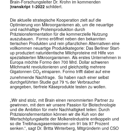
Brain-Forschungsleiter Dr. Krohn im kommenden
|transkript 1-2022
schildert.
Die aktuelle strategische Kooperation zielt auf die
Optimierung von Mikroorganismen ab, um die neuartige
und nachhaltige Proteinproduktion durch
Präzisionsfermentation für die kommerzielle Nutzung
auszubauen. Formo eröffnet neben den bekannten
tierischen Produkten und rein pflanzlichen Alternativen eine
vollkommen neuartige Produktkategorie: Das Berliner Start-
up produziert naturidentische Milchproteine mit Hilfe von
spezialisierten Mikroorganismen. Als erstes Unternehmen in
Europa möchte Formo den 700 Mrd. Dollar schweren
Milchmarkt revolutionieren und gleichzeitig mehrere
Gigatonnen CO
einsparen. Formo trifft dabei auf eine
2
zunehmende Nachfrage. So haben nach einer selbst
durchgeführten Studie gut 79 % der Verbraucher
angegeben, tierfreie Käseprodukte testen zu wollen.
„Wir sind stolz, mit Brain einen renommierten Partner zu
gewinnen, mit dem wir unsere Passion für Biotechnologie
und die Ambition für mehr Nachhaltigkeit teilen: Durch
Präzisionsfermentation können wir die Kuh von der
Wertschöpfungskette der Molkereiindustrie entkoppeln und
so die Treibhausgasemissionen um 91 bis 97 Prozent
senken.”, sagt Dr. Britta Winterberg, Mitgründerin und CSO