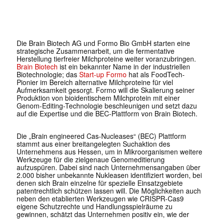
Die Brain Biotech AG und Formo Bio GmbH starten eine
strategische Zusammenarbeit, um die fermentative
Herstellung tierfreier Milchproteine weiter voranzubringen.
Brain Biotech
ist ein bekannter Name in der industriellen
Biotechnologie; das
Start-up Formo
hat als FoodTech-
Pionier im Bereich alternative Milchproteine für viel
Aufmerksamkeit gesorgt. Formo will die Skalierung seiner
Produktion von bioidentischem Milchprotein mit einer
Genom-Editing-Technologie beschleunigen und setzt dazu
auf die Expertise und die BEC-Plattform von Brain Biotech.
Die „Brain engineered Cas-Nucleases“ (BEC) Plattform
stammt aus einer breitangelegten Suchaktion des
Unternehmens aus Hessen, um in Mikroorganismen weitere
Werkzeuge für die zielgenaue Genomeditierung
aufzuspüren. Dabei sind nach Unternehmensangaben über
2.000 bisher unbekannte Nukleasen identifiziert worden, bei
denen sich Brain einzelne für spezielle Einsatzgebiete
patentrechtlich schützen lassen will. Die Möglichkeiten auch
neben den etablierten Werkzeugen wie CRISPR-Cas9
eigene Schutzrechte und Handlungsspielräume zu
gewinnen, schätzt das Unternehmen positiv ein, wie der