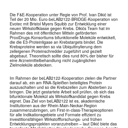
Die F&E-Kooperation unter Regie von Prof. Ivan Dikić ist
Teil der 20 Mio. Euro-beLAB2122-BRIDGE-Kooperation von
Evotec mit Bristol Myers Squibb zur Entwicklung einer
neuen Wirkstoffklasse gegen Krebs. Dikićs Team hat im
Rahmen des mit öffentlichen Mitteln geförderten
ProxiDrugs-Konsortiums bifunktionelle Moleküle entwickelt,
die die E3-Proteinligase an Krebstargets bindet. Die
Krebsproteine werden so via Ubiquitinylierung dem
zelleigenen Proteinschredder zugeführt und gezielt
abgebaut. Theoretisch sollte dies rund 80% der bisher für
eine Arzneimittelbehandlung nicht zugänglichen
Zielmoleküle abdecken.
Im Rahmen der beLAB2122-Kooperation zielen die Partner
darauf ab, ein am RNA-Spleißen beteiligtes Protein
auszuschalten und so die Krebszellen zum Absterben zu
bringen. Die jetzt gestartete Arbeit soll prüfen, ob sich das
bifunktionale Molekül als Wirkstoffkandidat gegen Krebs
eignet. Das Ziel von beLAB2122 ist es, akademische
Institutionen aus der Rhein-Main-Neckar-Region
zusammenzubringen, um First-in-class-Therapieoptionen
für alle Indikationsgebiete und Formate effizient zu
investitionsfähigen Wirkstoffforschungs- und frühen
Entwicklungsprojekten voranzutreiben – laut Dikić biete das