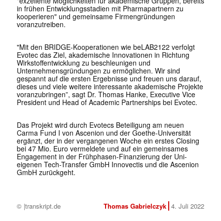
"exzellente Möglichkeiten für akademische Gruppen, bereits
in frühen Entwicklungsstadien mit Pharmapartnern zu
kooperieren" und gemeinsame Firmengründungen
voranzutreiben.
"Mit den BRIDGE-Kooperationen wie beLAB2122 verfolgt
Evotec das Ziel, akademische Innovationen in Richtung
Wirkstoffentwicklung zu beschleunigen und
Unternehmensgründungen zu ermöglichen. Wir sind
gespannt auf die ersten Ergebnisse und freuen uns darauf,
dieses und viele weitere interessante akademische Projekte
voranzubringen”, sagt Dr. Thomas Hanke, Executive Vice
President und Head of Academic Partnerships bei Evotec.
Das Projekt wird durch Evotecs Beteiligung am neuen
Carma Fund I von Ascenion und der Goethe-Universität
ergänzt, der in der vergangenen Woche ein erstes Closing
bei 47 Mio. Euro vermeldete und auf ein gemeinsames
Engagement in der Frühphasen-Finanzierung der Uni-
eigenen Tech-Transfer GmbH Innovectis und die Ascenion
GmbH zurückgeht.
© |transkript.de
Thomas Gabrielczyk
4. Juli 2022