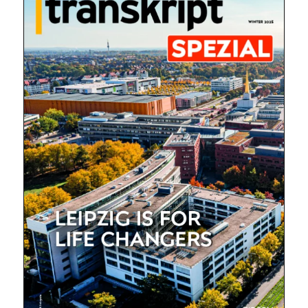
Mit dem |transkript-Newsletter
jede Woche aktuell informiert.
E-
Mail
(erforderlich)