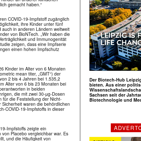
glich gemacht haben.“
seren COVID-19-Impfstoff zugänglich
lichkeit, ihre Kinder unter fünf
d auch in anderen Ländern weltweit
ründer von BioNTech. „Wir haben die
Verträglichkeit und Immunogenität
tudie zeigen, dass eine Impfserie
lingen einen hohen Impfschutz
.526 Kinder im Alter von 6 Monaten
eometric mean titer, „GMT“) der
von 2 bis 4 Jahren bei 1.535,2
Der Biotech-Hub Leipzig
im Alter von 6 bis 23 Monaten bei
bieten. Aus einer politi
rperantworten in beiden
Wissenschaftslandscha
hrigen, die mit zwei 30-µg-Dosen
Sachsen seit der Jahr
 für die Feststellung der Nicht-
Biotechnologie und Me
r Sicherheit waren die behördlichen
h-COVID-19-Impfstoffs in dieser
ADVERT
9-Impfstoffs zeigte ein
em von Placebo vergleichbar war. Es
lt, und die Häufigkeit von