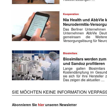
Kooperation
Nia Health und AbbVie k
Neurodermitis-Versorg
Das Berliner Unternehmen
Unternehmen AbbVie Deuts
gemeinsam die Weiteren
Versorgungslösung für Neuro
Biosimilars
Biosimilars werden zu
und Sandoz profitieren
Lange galten Biosimilar
Kostendämpfung im Gesundh
sie sich für ihre Herstelle
Das zeigen die aktuellen …
SIE MÖCHTEN KEINE INFORMATION VERPAS
Abonnieren Sie
hier
unseren Newsletter