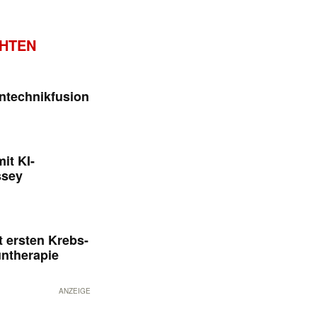
CHTEN
ntechnikfusion
it KI-
ssey
 ersten Krebs-
untherapie
ANZEIGE