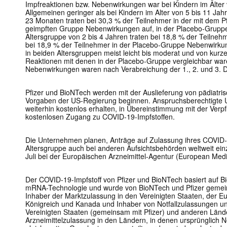
Impfreaktionen bzw. Nebenwirkungen war bei Kindern im Alter
Allgemeinen geringer als bei Kindern im Alter von 5 bis 11 Jahr
23 Monaten traten bei 30,3 % der Teilnehmer in der mit dem P
geimpften Gruppe Nebenwirkungen auf, in der Placebo-Gruppe
Altersgruppe von 2 bis 4 Jahren traten bei 18,8 % der Teilne
bei 18,9 % der Teilnehmer in der Placebo-Gruppe Nebenwirkun
in beiden Altersgruppen meist leicht bis moderat und von kurz
Reaktionen mit denen in der Placebo-Gruppe vergleichbar war
Nebenwirkungen waren nach Verabreichung der 1., 2. und 3. Do
Pfizer und BioNTech werden mit der Auslieferung von pädiatr
Vorgaben der US-Regierung beginnen. Anspruchsberechtigte U
weiterhin kostenlos erhalten, in Übereinstimmung mit der Ver
kostenlosen Zugang zu COVID-19-Impfstoffen.
Die Unternehmen planen, Anträge auf Zulassung ihres COVID-1
Altersgruppe auch bei anderen Aufsichtsbehörden weltweit ein
Juli bei der Europäischen Arzneimittel-Agentur (European Med
Der COVID-19-Impfstoff von Pfizer und BioNTech basiert auf
mRNA-Technologie und wurde von BioNTech und Pfizer gemein
Inhaber der Marktzulassung in den Vereinigten Staaten, der E
Königreich und Kanada und Inhaber von Notfallzulassungen un
Vereinigten Staaten (gemeinsam mit Pfizer) und anderen Länd
Arzneimittelzulassung in den Ländern, in denen ursprünglich 