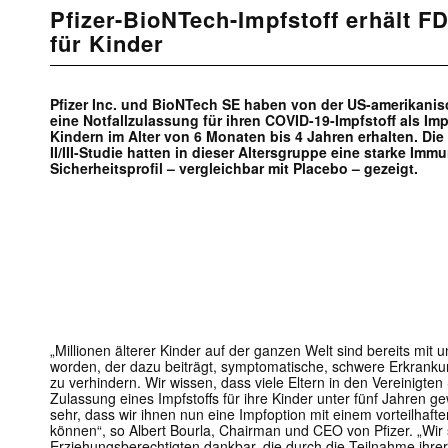
Pfizer-BioNTech-Impfstoff erhält F
für Kinder
Pfizer Inc. und BioNTech SE haben von der US-amerikani
eine Notfallzulassung für ihren COVID-19-Impfstoff als Imp
Kindern im Alter von 6 Monaten bis 4 Jahren erhalten. Die
II/III-Studie hatten in dieser Altersgruppe eine starke Imm
Sicherheitsprofil – vergleichbar mit Placebo – gezeigt.
„Millionen älterer Kinder auf der ganzen Welt sind bereits mit
worden, der dazu beiträgt, symptomatische, schwere Erkrank
zu verhindern. Wir wissen, dass viele Eltern in den Vereinigten
Zulassung eines Impfstoffs für ihre Kinder unter fünf Jahren 
sehr, dass wir ihnen nun eine Impfoption mit einem vorteilhafte
können“, so Albert Bourla, Chairman und CEO von Pfizer. „Wir s
Erziehungsberechtigten dankbar, die durch die Teilnahme ihrer