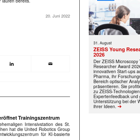
 laufen bereits.
20. Juni 2022
31. August
ZEISS Young Rese
2026
Der ZEISS Microscopy
Researcher Award 2026
innovativen Start-ups 
Pharma, ihr Forschungs
Bereich optischer Anal
präsentieren. Sie prof
zu ZEISS-Technologien
 |transkript-Newsletter jede Woche aktuell inf
Expertenfeedback und g
Unterstützung bei der 
➔
ihrer Ideen.
röffnet Trainingszentrum
)
hemaligen Intensivstation des St.
rchen hat die United Robotics Group
twicklungszentrum für KI-basierte