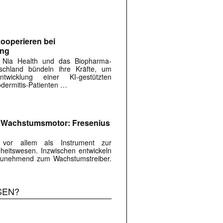
ooperieren bei
ung
 Nia Health und das Biopharma-
chland bündeln ihre Kräfte, um
twicklung einer KI-gestützten
dermitis-Patienten …
m Wachstumsmotor: Fresenius
s vor allem als Instrument zur
eitswesen. Inzwischen entwickeln
r zunehmend zum Wachstumstreiber.
SEN?