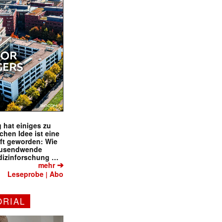
 hat einiges zu
schen Idee ist eine
ft geworden: Wie
tausendwende
dizinforschung …
➔
mehr
Leseprobe
Abo
|
ORIAL