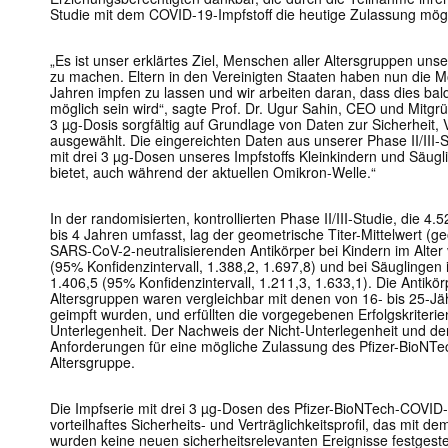
Studie mit dem COVID-19-Impfstoff die heutige Zulassung mö
„Es ist unser erklärtes Ziel, Menschen aller Altersgruppen un
zu machen. Eltern in den Vereinigten Staaten haben nun die Mög
Jahren impfen zu lassen und wir arbeiten daran, dass dies bal
möglich sein wird“, sagte Prof. Dr. Ugur Sahin, CEO und Mitg
3 µg-Dosis sorgfältig auf Grundlage von Daten zur Sicherheit, 
ausgewählt. Die eingereichten Daten aus unserer Phase II/III-S
mit drei 3 µg-Dosen unseres Impfstoffs Kleinkindern und Säug
bietet, auch während der aktuellen Omikron-Welle.“
In der randomisierten, kontrollierten Phase II/III-Studie, die 4
bis 4 Jahren umfasst, lag der geometrische Titer-Mittelwert (g
SARS-CoV-2-neutralisierenden Antikörper bei Kindern im Alter 
(95% Konfidenzintervall, 1.388,2, 1.697,8) und bei Säuglingen 
1.406,5 (95% Konfidenzintervall, 1.211,3, 1.633,1). Die Antikö
Altersgruppen waren vergleichbar mit denen von 16- bis 25-Jä
geimpft wurden, und erfüllten die vorgegebenen Erfolgskriterien
Unterlegenheit. Der Nachweis der Nicht-Unterlegenheit und de
Anforderungen für eine mögliche Zulassung des Pfizer-BioNTec
Altersgruppe.
Die Impfserie mit drei 3 µg-Dosen des Pfizer-BioNTech-COVID-1
vorteilhaftes Sicherheits- und Verträglichkeitsprofil, das mit d
wurden keine neuen sicherheitsrelevanten Ereignisse festgestel