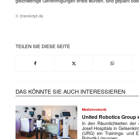
gleichwertige Genehmigungen erteilt wurden, sind geplant oder
© |transkript.de
TEILEN SIE DIESE SEITE
DAS KÖNNTE SIE AUCH INTERESSIEREN
Mit dem
E-
Medizinrobotik
Mail
United Robotics Group e
(erforderlich
In den Räumlichkeiten der e
Josef-Hospitals in Gelsenki
(URG) ein Trainings- und En
Robotik-Lösungen …