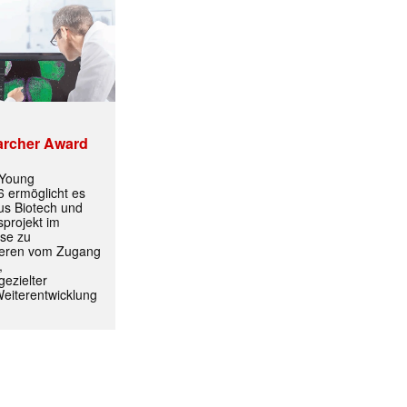
archer Award
 Young
 ermöglicht es
aus Biotech und
projekt im
yse zu
itieren vom Zugang
,
ormiert.
ezielter
Weiterentwicklung