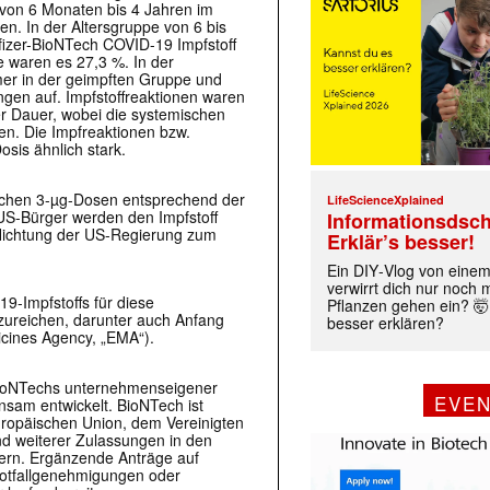
 von 6 Monaten bis 4 Jahren im
en. In der Altersgruppe von 6 bis
fizer-BioNTech COVID-19 Impfstoff
 waren es 27,3 %. In der
hmer in der geimpften Gruppe und
gen auf. Impfstoffreaktionen waren
er Dauer, wobei die systemischen
en. Die Impfreaktionen bzw.
sis ähnlich stark.
ischen 3-µg-Dosen entsprechend der
LifeScienceXplained
S-Bürger werden den Impfstoff
Informationsdsch
pflichtung der US-Regierung zum
Erklär’s besser!
Ein DIY‑Vlog von eine
verwirrt dich nur noch
9-Impfstoffs für diese
Pflanzen gehen ein? 🤯
zureichen, darunter auch Anfang
besser erklären?
icines Agency, „EMA“).
 BioNTechs unternehmenseigener
EVE
sam entwickelt. BioNTech ist
uropäischen Union, dem Vereinigten
d weiterer Zulassungen in den
ern. Ergänzende Anträge auf
Notfallgenehmigungen oder