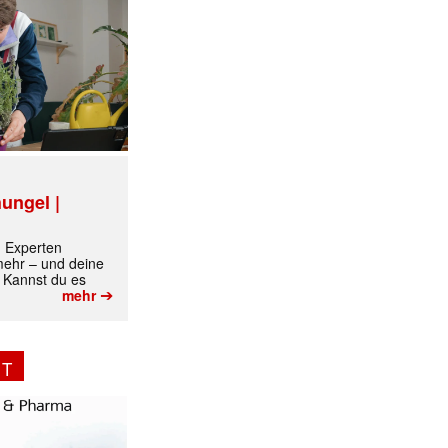
✕
ungel |
m Experten
 mehr – und deine
 Kannst du es
➔
mehr
NT