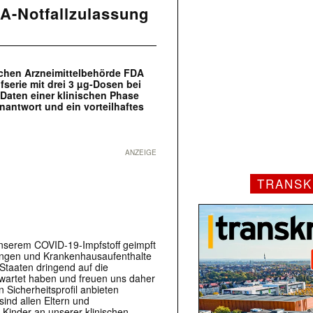
DA-Notfallzulassung
schen Arzneimittelbehörde FDA
fserie mit drei 3 µg-Dosen bei
 Daten einer klinischen Phase
unantwort und ein vorteilhaftes
ANZEIGE
TRANSK
 unserem COVID-19-Impfstoff geimpft
ungen und Krankenhausaufenthalte
 Staaten dringend auf die
gewartet haben und freuen uns daher
n Sicherheitsprofil anbieten
ind allen Eltern und
 Kinder an unserer klinischen