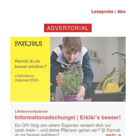
Leseprobe
Abo
|
ADVERTORIAL
LifeScienceXplained
Informationsdschungel | Erklär’s besser!
Ein DIY‑Vlog von einem Experten verwirrt dich nur
noch mehr – und deine Pflanzen gehen ein? 🤯 Kannst
➔
du es besser erklären?
mehr