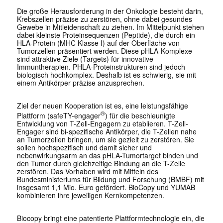
Die große Herausforderung in der Onkologie besteht darin,
Krebszellen präzise zu zerstören, ohne dabei gesundes
Gewebe in Mitleidenschaft zu ziehen. Im Mittelpunkt stehen
dabei kleinste Proteinsequenzen (Peptide), die durch ein
HLA-Protein (MHC Klasse I) auf der Oberfläche von
Tumorzellen präsentiert werden. Diese pHLA-Komplexe
sind attraktive Ziele (Targets) für innovative
Immuntherapien. PHLA-Proteinstrukturen sind jedoch
biologisch hochkomplex. Deshalb ist es schwierig, sie mit
einem Antikörper präzise anzusprechen.
Ziel der neuen Kooperation ist es, eine leistungsfähige
®
Plattform (safeTY-engager
) für die beschleunigte
Entwicklung von T-Zell-Engagern zu etablieren. T-Zell-
Engager sind bi-spezifische Antikörper, die T-Zellen nahe
an Tumorzellen bringen, um sie gezielt zu zerstören. Sie
sollen hochspezifisch und damit sicher und
nebenwirkungsarm an das pHLA-Tumortarget binden und
den Tumor durch gleichzeitige Bindung an die T-Zelle
zerstören. Das Vorhaben wird mit Mitteln des
Bundesministeriums für Bildung und Forschung (BMBF) mit
insgesamt 1,1 Mio. Euro gefördert. BioCopy und YUMAB
kombinieren ihre jeweiligen Kernkompetenzen.
Biocopy bringt eine patentierte Plattformtechnologie ein, die