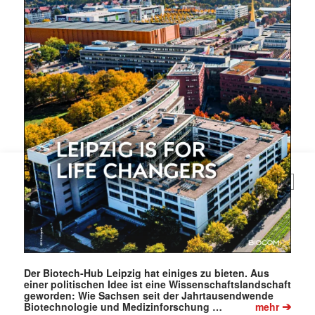
Mit dem |transkript-Newsletter
jede Woche aktuell informiert.
E-
Mail
(erforderlich)
Der Biotech-Hub Leipzig hat einiges zu bieten. Aus
einer politischen Idee ist eine Wissenschaftslandschaft
geworden: Wie Sachsen seit der Jahrtausendwende
➔
Biotechnologie und Medizinforschung …
mehr