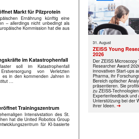
fnet Markt für Pilzprotein
päischen Ernährung künftig eine
en – allerdings nicht unbedingt als
 Europäische Kommission hat die aus
31. August
ZEISS Young Rese
2026
ngskräfte im Katastrophenfall
Der ZEISS Microscopy
Researcher Award 2026
flaster soll im Katastrophenfall
innovativen Start-ups 
Erstversorgung von Verletzten
Pharma, ihr Forschungs
ird es in den kommenden Jahren in
 |transkript-Newsletter jede Woche aktuell inf
Bereich optischer Anal
titut …
präsentieren. Sie prof
zu ZEISS-Technologien
Expertenfeedback und g
Unterstützung bei der 
➔
ihrer Ideen.
)
röffnet Trainingszentrum
hemaligen Intensivstation des St.
rchen hat die United Robotics Group
twicklungszentrum für KI-basierte