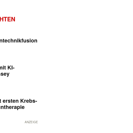
CHTEN
ntechnikfusion
it KI-
ssey
 ersten Krebs-
untherapie
ANZEIGE