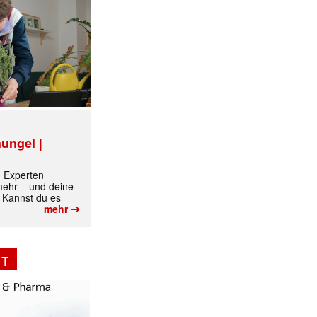
✕
ungel |
m Experten
 mehr – und deine
 Kannst du es
➔
mehr
NT