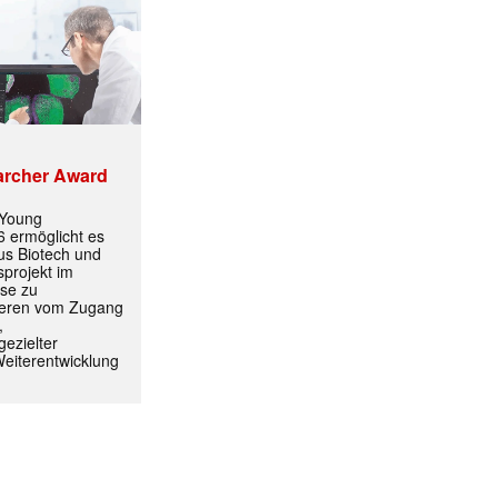
archer Award
 Young
 ermöglicht es
aus Biotech und
projekt im
ormiert.
yse zu
itieren vom Zugang
,
ezielter
Weiterentwicklung