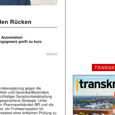
 den Rücken
Arzneimittel-
sgesetz greift zu kurz.
ANZEIGE
TRANSK
ndesregierung gegen die
teln und Generika/Biosimilars
kurzfristiger Symptombekämpfung
abgesprochene Strategie. Unter
den Pharmaverbänden BPI und vfa
vor, ein Frühwarnsystem für
esstest einer kritischen Prüfung zu