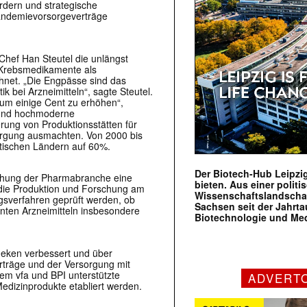
ördern und strategische
andemievorsorgeverträge
Chef Han Steutel die unlängst
d Krebsmedikamente als
hnet. „Die Engpässe sind das
k bei Arzneimitteln“, sagte Steutel.
 um einige Cent zu erhöhen“,
e und hochmoderne
ung von Produktionsstätten für
orgung ausmachten. Von 2000 bis
atischen Ländern auf 60%.
Der Biotech-Hub Leipzig
iehung der Pharmabranche eine
bieten. Aus einer politi
, die Produktion und Forschung am
Wissenschaftslandscha
ngsverfahren geprüft werden, ob
Sachsen seit der Jahr
nten Arzneimitteln insbesondere
Biotechnologie und Me
eken verbessert und über
rträge und der Versorgung mit
m vfa und BPI unterstützte
ADVERT
Medizinprodukte etabliert werden.