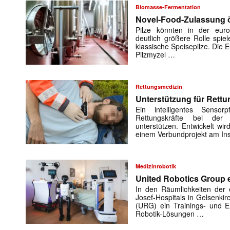
Biomasse-Fermentation
Novel-Food-Zulassung öf
Pilze könnten in der euro
deutlich größere Rolle spiel
klassische Speisepilze. Die
Pilzmyzel …
Rettungsmedizin
Unterstützung für Rettu
Ein intelligentes Sensorp
Rettungskräfte bei der 
unterstützen. Entwickelt w
Mit dem
einem Verbundprojekt am Ins
E-
Mail
Medizinrobotik
(erforderlich
United Robotics Group e
In den Räumlichkeiten der e
Josef-Hospitals in Gelsenki
(URG) ein Trainings- und En
Robotik-Lösungen …