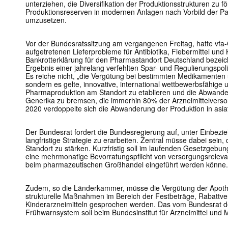
unterziehen, die Diversifikation der Produktionsstrukturen zu f
Produktionsreserven in modernen Anlagen nach Vorbild der P
umzusetzen.
Vor der Bundesratssitzung am vergangenen Freitag, hatte vfa-
aufgetretenen Lieferprobleme für Antibiotika, Fiebermittel un
Bankrotterklärung für den Pharmastandort Deutschland bezeic
Ergebnis einer jahrelang verfehlten Spar- und Regulierungspoliti
Es reiche nicht, „die Vergütung bei bestimmten Medikamenten
sondern es gelte, innovative, international wettbewerbsfähig
Pharmaproduktion am Standort zu etablieren und die Abwander
Generika zu bremsen, die immerhin 80% der Arzneimittelvers
2020 verdoppelte sich die Abwanderung der Produktion in asi
Der Bundesrat fordert die Bundesregierung auf, unter Einbez
langfristige Strategie zu erarbeiten. Zentral müsse dabei sein
Standort zu stärken. Kurzfristig soll im laufenden Gesetzgebu
eine mehrmonatige Bevorratungspflicht von versorgungsreleva
beim pharmazeutischen Großhandel eingeführt werden könne.
Zudem, so die Länderkammer, müsse die Vergütung der Apoth
strukturelle Maßnahmen im Bereich der Festbeträge, Rabattve
Kinderarzneimitteln gesprochen werden. Das vom Bundesrat de
Frühwarnsystem soll beim Bundesinstitut für Arzneimittel und 