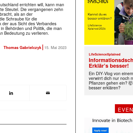
utschland errichten will, kann man
erte Steutel. Die vergangenen zehn
bracht, als an der
ie Schraube für die
ck der aus Sicht des Verbandes
n Behörden und Politik, die man
an Bedeutung zu verlieren.
Thomas Gabrielczyk
15. Mai 2023
LifeScienceXplained
Informationsdsch
Erklär’s besser!
Ein DIY‑Vlog von eine
verwirrt dich nur noch
Pflanzen gehen ein? 🤯
besser erklären?
EVE