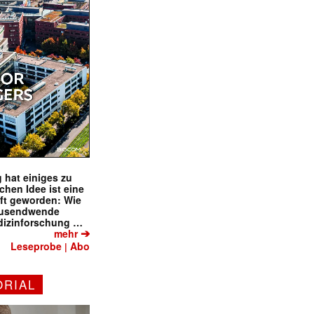
 hat einiges zu
schen Idee ist eine
ft geworden: Wie
tausendwende
dizinforschung …
➔
mehr
Leseprobe
Abo
|
ORIAL