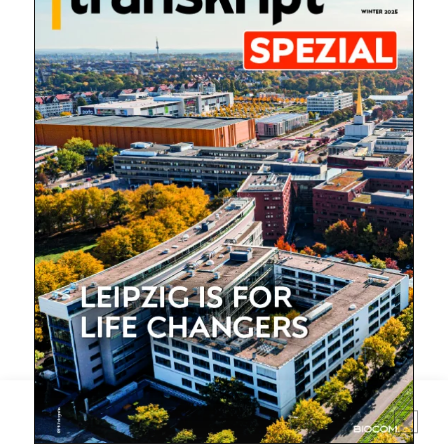
Mit dem |transkript-Newsletter
jede Woche aktuell informiert.
E-
Mail
(erforderlich)