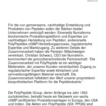
ANZEIGE
Für die nun gemeinsame, nachhaltige Entwicklung und
Produktion von Peptiden sollen die Stärken beider
Unternehmen verknüpft werden: Einerseits Numaferms
biochemische Produktionsplattform und Expertise zur
nachhaltigen Herstellung von Peptiden, andererseits
PolyPeptides cGMP-Herstellungsprozess, regulatorische
Expertise und Marktzugang. Zu weiteren Details der
Zusammenarbeit haben die Parteien Stillschweigen
vereinbart. Christian Schwarz, CEO bei Numaferm,
kommentiert die grenzüberschreitende Partnerschaft: “Die
Zusammenarbeit mit PolyPeptide ist ein wichtiger
Meilenstein, der unseren Kunden vereinfachten Zugang zu
regulatorischer Expertise sowie klinischem und
vermarktungsfähigem Material verschafft. Die
Zusammenarbeit reflektiert den Wert unserer proprietären
biosynthetischen Plattform für die Peptidindustrie.”
Die PolyPeptide Group, deren Anfänge ins Jahr 1952
zurückreichen, betreibt heute ein Netzwerk von sechs
cGMP-zertifizierten Produktionsanlagen in Europa, den USA
und Indien. Die Aktien von PolyPeptide (SIX: PPGN) sind