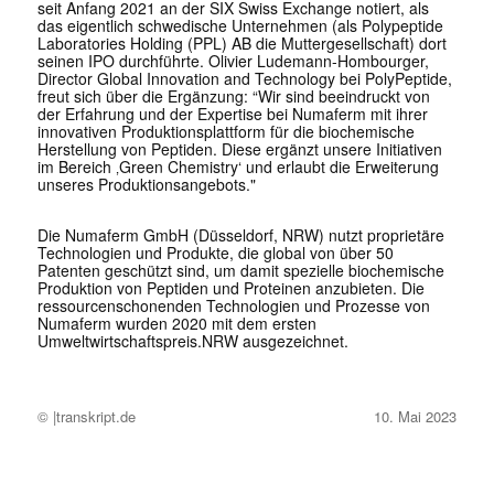
seit Anfang 2021 an der SIX Swiss Exchange notiert, als
das eigentlich schwedische Unternehmen (als Polypeptide
Laboratories Holding (PPL) AB die Muttergesellschaft) dort
seinen IPO durchführte. Olivier Ludemann-Hombourger,
Director Global Innovation and Technology bei PolyPeptide,
freut sich über die Ergänzung: “Wir sind beeindruckt von
der Erfahrung und der Expertise bei Numaferm mit ihrer
innovativen Produktionsplattform für die biochemische
Herstellung von Peptiden. Diese ergänzt unsere Initiativen
im Bereich ‚Green Chemistry‘ und erlaubt die Erweiterung
unseres Produktionsangebots."
Die Numaferm GmbH (Düsseldorf, NRW) nutzt proprietäre
Technologien und Produkte, die global von über 50
Patenten geschützt sind, um damit spezielle biochemische
Produktion von Peptiden und Proteinen anzubieten. Die
ressourcenschonenden Technologien und Prozesse von
Numaferm wurden 2020 mit dem ersten
Umweltwirtschaftspreis.NRW ausgezeichnet.
© |transkript.de
10. Mai 2023