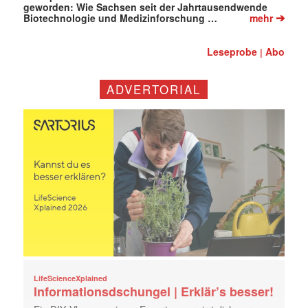
geworden: Wie Sachsen seit der Jahrtausendwende
➔
Biotechnologie und Medizinforschung …
mehr
Leseprobe
Abo
|
ADVERTORIAL
LifeScienceXplained
Informationsdschungel | Erklär’s besser!