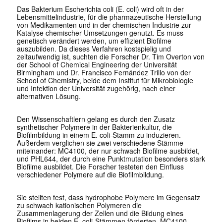
Das Bakterium
Escherichia coli
(
E. coli
) wird oft in der
Lebensmittelindustrie, für die pharmazeutische Herstellung
von Medikamenten und in der chemischen Industrie zur
Katalyse chemischer Umsetzungen genutzt. Es muss
genetisch verändert werden, um effizient Biofilme
auszubilden. Da dieses Verfahren kostspielig und
zeitaufwendig ist, suchten die Forscher Dr. Tim Overton von
der School of Chemical Engineering der Universität
Birmingham und Dr. Francisco Fernández Trillo von der
School of Chemistry, beide dem Institut für Mikrobiologie
und Infektion der Universität zugehörig, nach einer
alternativen Lösung.
Den Wissenschaftlern gelang es durch den Zusatz
synthetischer Polymere in der Bakterienkultur, die
Biofilmbildung in einem
E. coli
-Stamm zu induzieren.
Außerdem verglichen sie zwei verschiedene Stämme
miteinander: MC4100, der nur schwach Biofilme ausbildet,
und PHL644, der durch eine Punktmutation besonders stark
Biofilme ausbildet. Die Forscher testeten den Einfluss
verschiedener Polymere auf die Biofilmbildung.
Sie stellten fest, dass hydrophobe Polymere im Gegensatz
zu schwach kationischen Polymeren die
Zusammenlagerung der Zellen und die Bildung eines
Biofilms in beiden
E. coli
-Stämmen förderten. MC4100