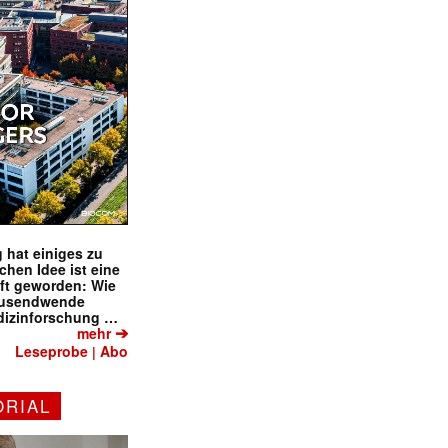
 hat einiges zu
schen Idee ist eine
ft geworden: Wie
tausendwende
dizinforschung …
➔
mehr
Leseprobe
Abo
|
ORIAL