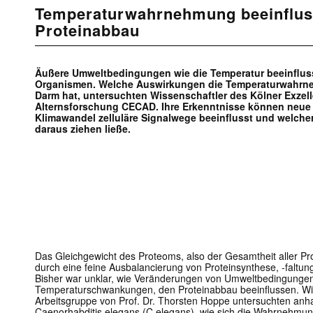
Temperaturwahrnehmung beeinflus
Proteinabbau
Äußere Umweltbedingungen wie die Temperatur beeinflus
Organismen. Welche Auswirkungen die Temperaturwahrn
Darm hat, untersuchten Wissenschaftler des Kölner Exzell
Alternsforschung CECAD. Ihre Erkenntnisse können neue H
Klimawandel zelluläre Signalwege beeinflusst und welche
daraus ziehen ließe.
Das Gleichgewicht des Proteoms, also der Gesamtheit aller Pr
durch eine feine Ausbalancierung von Proteinsynthese, -faltun
Bisher war unklar, wie Veränderungen von Umweltbedingungen
Temperaturschwankungen, den Proteinabbau beeinflussen. Wi
Arbeitsgruppe von Prof. Dr. Thorsten Hoppe untersuchten a
Caenorhabditis elegans
(
C.elegans
)
,
wie sich die Wahrnehmu