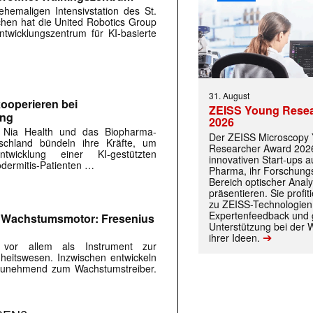
hemaligen Intensivstation des St.
rchen hat die United Robotics Group
twicklungszentrum für KI-basierte
31. August
ooperieren bei
ZEISS Young Rese
ung
2026
 Nia Health und das Biopharma-
Der ZEISS Microscopy
chland bündeln ihre Kräfte, um
Researcher Award 2026
twicklung einer KI-gestützten
innovativen Start-ups 
dermitis-Patienten …
Pharma, ihr Forschungs
Bereich optischer Anal
präsentieren. Sie prof
zu ZEISS-Technologien
Expertenfeedback und g
m Wachstumsmotor: Fresenius
Unterstützung bei der 
➔
ihrer Ideen.
s vor allem als Instrument zur
eitswesen. Inzwischen entwickeln
r zunehmend zum Wachstumstreiber.