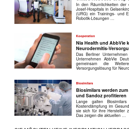
In den Räumlichkeiten der e
Josef-Hospitals in Gelsenki
(URG) ein Trainings- und En
Robotik-Lösungen …
Kooperation
Nia Health und AbbVie k
Neurodermitis-Versorg
Das Berliner Unternehmen
Unternehmen AbbVie Deuts
gemeinsam die Weiteren
Versorgungslösung für Neuro
Biosimilars
Biosimilars werden zu
und Sandoz profitieren
Lange galten Biosimilar
Kostendämpfung im Gesundh
sie sich für ihre Herstelle
Das zeigen die aktuellen …