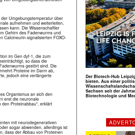
 der Umgebungstemperatur über
nale aufnehmen und weiterleiten,
ssen kann. Die Wissenschaftler
n im Gehirn des Fadenwurms und
n Calcineurin-signalisierten FOXO-
tion im Gen dyf-1, die zum
einträchtigt, so dass die
adenwurms gestört sind. Die
rmehrt Proteine im Darm ab,
te, jedoch eine verlängerte
Der Biotech-Hub Leipzig
bieten. Aus einer politi
Wissenschaftslandscha
Sachsen seit der Jahr
des Organismus an sich den
Biotechnologie und Me
 erst die neuronale
den Proteinabbau", erklärt
ADVERT
ienten mit neurodegenerativen
der sogar abwenden, allerdings ist
 an, dass der Abbau von Proteinen