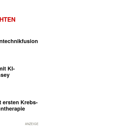
CHTEN
ntechnikfusion
it KI-
ssey
 ersten Krebs-
untherapie
ANZEIGE