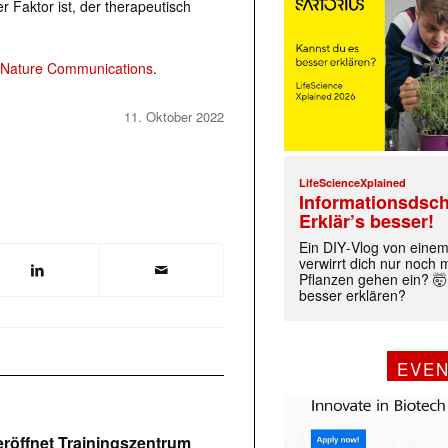
 Faktor ist, der therapeutisch
Nature Communications
.
11. Oktober 2022
LifeScienceXplained
Informationsdsch
Erklär’s besser!
Ein DIY‑Vlog von eine
verwirrt dich nur noch
Pflanzen gehen ein? 🤯
besser erklären?
EVE
röffnet Trainingszentrum