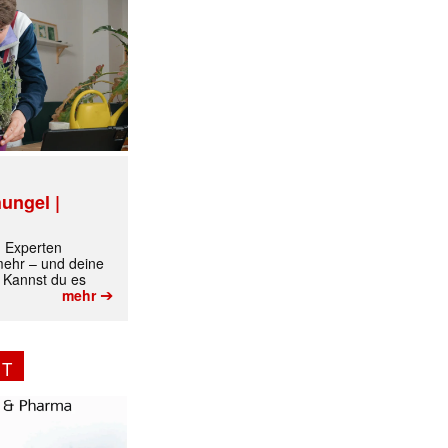
ungel |
m Experten
 mehr – und deine
 Kannst du es
➔
mehr
NT