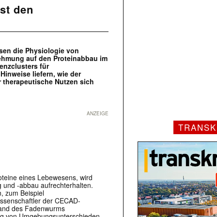
st den
sen die Physiologie von
ehmung auf den Proteinabbau im
enzclusters für
inweise liefern, wie der
r therapeutische Nutzen sich
ANZEIGE
TRANSK
oteine eines Lebewesens, wird
g und -abbau aufrechterhalten.
, zum Beispiel
ssenschaftler der CECAD-
nhand des Fadenwurms
ng von Umgebungsunterschieden