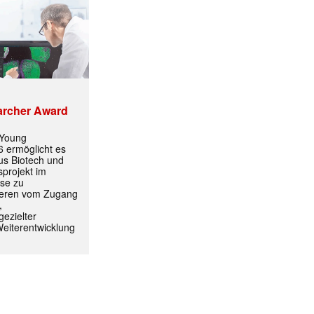
archer Award
 Young
 ermöglicht es
aus Biotech und
projekt im
yse zu
itieren vom Zugang
,
ezielter
Weiterentwicklung