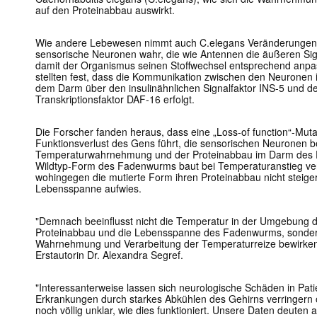
auf den Proteinabbau auswirkt.
Wie andere Lebewesen nimmt auch
C.elegans
Veränderungen
sensorische Neuronen wahr, die wie Antennen die äußeren Sig
damit der Organismus seinen Stoffwechsel entsprechend anpa
stellten fest, dass die Kommunikation zwischen den Neurone
dem Darm über den insulinähnlichen Signalfaktor INS-5 und de
Transkriptionsfaktor DAF-16 erfolgt.
Die Forscher fanden heraus, dass eine „Loss-of function“-Muta
Funktionsverlust des Gens führt, die sensorischen Neuronen be
Temperaturwahrnehmung und der Proteinabbau im Darm des F
Wildtyp-Form des Fadenwurms baut bei Temperaturanstieg ve
wohingegen die mutierte Form ihren Proteinabbau nicht steiger
Lebensspanne aufwies.
"Demnach beeinflusst nicht die Temperatur in der Umgebung 
Proteinabbau und die Lebensspanne des Fadenwurms, sondern
Wahrnehmung und Verarbeitung der Temperaturreize bewirken 
Erstautorin Dr. Alexandra Segref.
"Interessanterweise lassen sich neurologische Schäden in Pat
Erkrankungen durch starkes Abkühlen des Gehirns verringern o
noch völlig unklar, wie dies funktioniert. Unsere Daten deuten