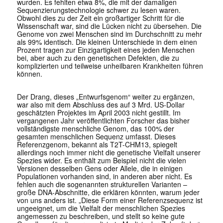
wurden. Es fehlten etwa 8%, die mit der damaligen
Sequenzierungstechnologie schwer zu lesen waren.
Obwohl dies zu der Zeit ein großartiger Schritt für die
Wissenschaft war, sind die Lücken nicht zu übersehen. Die
Genome von zwei Menschen sind im Durchschnitt zu mehr
als 99% identisch. Die kleinen Unterschiede in dem einen
Prozent tragen zur Einzigartigkeit eines jeden Menschen
bei, aber auch zu den genetischen Defekten, die zu
komplizierten und teilweise unheilbaren Krankheiten führen
können.
Der Drang, dieses „Entwurfsgenom“ weiter zu ergänzen,
war also mit dem Abschluss des auf 3 Mrd. US-Dollar
geschätzten Projektes im April 2003 nicht gestillt. Im
vergangenen Jahr veröffentlichten Forscher das bisher
vollständigste menschliche Genom, das 100% der
gesamten menschlichen Sequenz umfasst. Dieses
Referenzgenom, bekannt als T2T-CHM13, spiegelt
allerdings noch immer nicht die genetische Vielfalt unserer
Spezies wider. Es enthält zum Beispiel nicht die vielen
Versionen desselben Gens oder Allele, die in einigen
Populationen vorhanden sind, in anderen aber nicht. Es
fehlen auch die sogenannten strukturellen Varianten –
große DNA-Abschnitte, die erklären könnten, warum jeder
von uns anders ist. „Diese Form einer Referenzsequenz ist
ungeeignet, um die Vielfalt der menschlichen Spezies
angemessen zu beschreiben, und stellt so keine gute