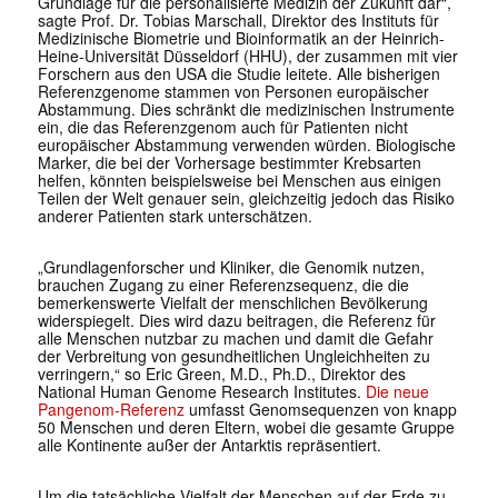
Grundlage für die personalisierte Medizin der Zukunft dar“,
sagte Prof. Dr. Tobias Marschall, Direktor des Instituts für
Medizinische Biometrie und Bioinformatik an der Heinrich-
Heine-Universität Düsseldorf (HHU), der zusammen mit vier
Forschern aus den USA die Studie leitete. Alle bisherigen
Referenzgenome stammen von Personen europäischer
Abstammung. Dies schränkt die medizinischen Instrumente
ein, die das Referenzgenom auch für Patienten nicht
europäischer Abstammung verwenden würden. Biologische
Marker, die bei der Vorhersage bestimmter Krebsarten
helfen, könnten beispielsweise bei Menschen aus einigen
Teilen der Welt genauer sein, gleichzeitig jedoch das Risiko
anderer Patienten stark unterschätzen.
„Grundlagenforscher und Kliniker, die Genomik nutzen,
brauchen Zugang zu einer Referenzsequenz, die die
bemerkenswerte Vielfalt der menschlichen Bevölkerung
widerspiegelt. Dies wird dazu beitragen, die Referenz für
alle Menschen nutzbar zu machen und damit die Gefahr
der Verbreitung von gesundheitlichen Ungleichheiten zu
verringern,“ so Eric Green, M.D., Ph.D., Direktor des
National Human Genome Research Institutes.
Die neue
Pangenom-Referenz
umfasst Genomsequenzen von knapp
50 Menschen und deren Eltern, wobei die gesamte Gruppe
alle Kontinente außer der Antarktis repräsentiert.
Um die tatsächliche Vielfalt der Menschen auf der Erde zu