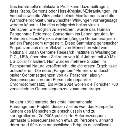
Das individuelle molekulare Profil kann dazu beitragen,
dass Krebs, Demenz oder Herz-Kreislauf-Erkrankungen, ihr
Verlauf sowie die Wirksamkeit eines Medikaments und die
Wahrscheinlichkeit unerwünschter Wirkungen vorhergesagt
werden können. Um dies erfolgreich bei so vielen
Menschen wie möglich zu erreichen, wurde das Human
Pangenome Reference Consortium ins Leben gerufen. Im
Rahmen dieses Projekts werden gängige Genomanalysen
auf ein Pangenom umgestellt. Diese Sammlung genetischer
Sequenzen aus einer Vielzahl von Menschen wird vom
National Human Genome Research Institute in Washington
D.C., USA, über einen Zeitraum von fünf Jahren mit 40 Mio.
US-Dollar finanziert. Nun wurden mehrere Studien im
Fachjournal
Nature
veröffentlicht, die die ersten Ergebnisse
präsentieren. Die neue „Pangenom“-Referenz umfasst
bisher Genomsequenzen von 47 Personen, also 94
Genomsequenzen (pro Person ein gepaarter
Chromosomensatz). Bis Mitte 2024 wollen die Forscher 700
verschiedene Genomsequenzen zusammentragen.
Im Jahr 1990 startete das erste internationale
Humangenom-Projekt, dessen Ziel es war, das komplette
Genom des Menschen zu entschlüsseln und zu
kartografieren. Die 2003 publizierte Referenzsequenz
umfasste Gensequenzen von etwa 20 Personen, anhand
derer rund 92% des menschlichen Erbguts entschlüsselt