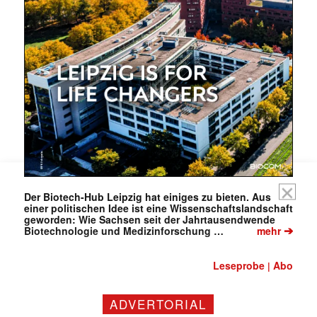
Mit dem |transkript-Newsletter
jede Woche aktuell informiert.
E-
Mail
(erforderlich)
Der Biotech-Hub Leipzig hat einiges zu bieten. Aus
einer politischen Idee ist eine Wissenschaftslandschaft
geworden: Wie Sachsen seit der Jahrtausendwende
➔
Biotechnologie und Medizinforschung …
mehr
Leseprobe
Abo
|
ADVERTORIAL