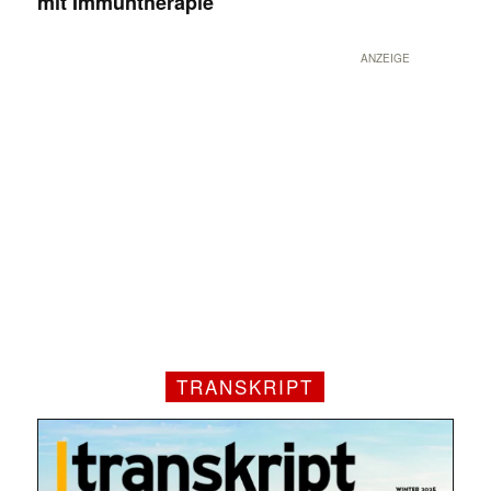
mit Immuntherapie
ANZEIGE
TRANSKRIPT
Mit dem |transkript-Newsletter
jede Woche aktuell informiert.