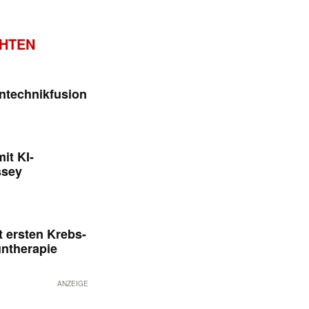
CHTEN
ntechnikfusion
it KI-
ssey
 ersten Krebs-
untherapie
ANZEIGE