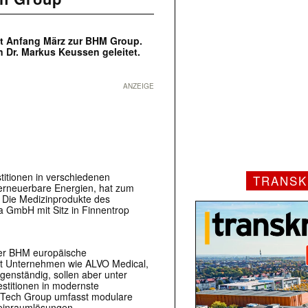
eit Anfang März zur BHM Group.
 Dr. Markus Keussen geleitet.
ANZEIGE
titionen in verschiedenen
TRANSK
erneuerbare Energien, hat zum
 Die Medizinprodukte des
a GmbH mit Sitz in Finnentrop
der BHM europäische
it Unternehmen wie ALVO Medical,
enständig, sollen aber unter
stitionen in modernste
edTech Group umfasst modulare
Reinraumlösungen,