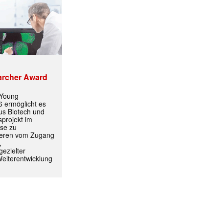
archer Award
 Young
✕
 ermöglicht es
aus Biotech und
projekt im
yse zu
itieren vom Zugang
,
ezielter
Weiterentwicklung