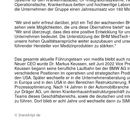
Operationstische, Krankenhaus-betten und hochwertige Labo
die Unternehmen der Gruppe einen Jahresumsatz von 160 Mio
"Wir sind sehr erfreut darüber, jetzt ein Teil der wachsende
sehen viele Möglichkeiten, die uns diese Übernahme bietet" s
"Wir sind überzeugt, dass dies eine positive Entwicklung für
Unternehmen bedeutet. Die Unterstützung der BHM MedTech 
unsere hohen Qualitätsansprüche weiter auszubauen und unsere
führender Hersteller von Medizinprodukten zu stärken."
Das gesamte aktuelle Führungsteam von medifa bleibt auch 
Neuer CEO wurde Dr. Markus Keussen, seit Juni 2022 Vice P
Keussen begann seine berufliche Laufbahn bei der BMW AG in
verschiedene Positionen im operativen und strategischen Pro
den USA. Später wechselte er in die Unternehmensberatung un
in Europa und in den USA in den Bereichen Restrukturierung
Prozessoptimierung. Nach 14 Jahren in der Automobilbranche w
zur Dräger AG, um deren Krankenhausinfrastrukturgeschäft zu l
Teams dieses Geschäftsbereichs, sowie die deutschen und int
zu führen. Dort blieb er acht Jahre und wechselte dann zu S
© |transkript.de