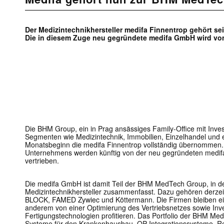
Der Medizintechnikhersteller medifa Finnentrop gehört s
Die in diesem Zuge neu gegründete medifa GmbH wird von
Die BHM Group, ein in Prag ansässiges Family-Office mit Inves
Segmenten wie Medizintechnik, Immobilien, Einzelhandel und 
Monatsbeginn die medifa Finnentrop vollständig übernommen.
Unternehmens werden künftig von der neu gegründeten medif
vertrieben.
Die medifa GmbH ist damit Teil der BHM MedTech Group, in 
Medizintechnikhersteller zusammenfasst. Dazu gehören derze
BLOCK, FAMED Zywiec und Köttermann. Die Firmen bleiben eig
anderem von einer Optimierung des Vertriebsnetzes sowie Inve
Fertigungstechnologien profitieren. Das Portfolio der BHM M
Systeme für den Krankenhausbau, OP-Integrationssysteme, 