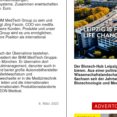
rsysteme. Zusammen erwirtschaften
. Euro.
n BHM MedTech Group zu sein und
agt Jörg Faccin, COO von medifa.
 unsere Kunden, Produkte und unser
Group wird es uns ermöglichen,
 Position als international
nach der Übernahme bestehen.
resident der BHM MedTech-Gruppe.
 München. Er übernahm dort
duktmanagement, darunter auch in
Der Biotech-Hub Leipzig
d beriet große Automobilhersteller
bieten. Aus einer politi
, Marktwachstum und
Wissenschaftslandscha
echselte er in die Medizintechnik
Sachsen seit der Jahr
eiten und die internationalen
Biotechnologie und Me
ernationalen Produktionsstandorte
IMEON Medical.
8. März 2023
ADVERT