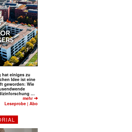
 hat einiges zu
schen Idee ist eine
ft geworden: Wie
tausendwende
dizinforschung …
➔
mehr
Leseprobe
Abo
|
ORIAL