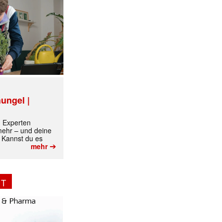
ungel |
m Experten
 mehr – und deine
 Kannst du es
➔
mehr
NT