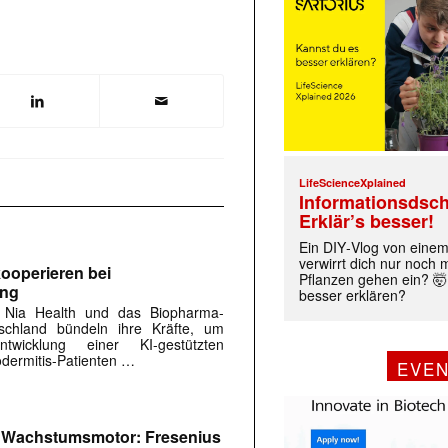
LifeScienceXplained
Informationsdsch
Erklär’s besser!
Ein DIY‑Vlog von eine
verwirrt dich nur noch
ooperieren bei
Pflanzen gehen ein? 🤯
ung
besser erklären?
 Nia Health und das Biopharma-
chland bündeln ihre Kräfte, um
twicklung einer KI-gestützten
dermitis-Patienten …
EVE
m Wachstumsmotor: Fresenius