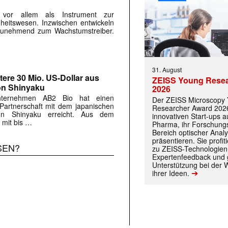
s vor allem als Instrument zur
eitswesen. Inzwischen entwickeln
r zunehmend zum Wachstumstreiber.
31. August
tere 30 Mio. US-Dollar aus
ZEISS Young Rese
on Shinyaku
2026
Unternehmen AB2 Bio hat einen
Der ZEISS Microscopy
 Partnerschaft mit dem japanischen
Researcher Award 2026
on Shinyaku erreicht. Aus dem
innovativen Start-ups 
 mit bis …
Pharma, ihr Forschungs
Bereich optischer Anal
präsentieren. Sie prof
SEN?
zu ZEISS-Technologien
Expertenfeedback und g
Unterstützung bei der 
➔
ihrer Ideen.