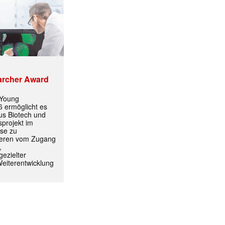
✕
archer Award
 Young
 ermöglicht es
aus Biotech und
projekt im
yse zu
itieren vom Zugang
,
ezielter
Weiterentwicklung