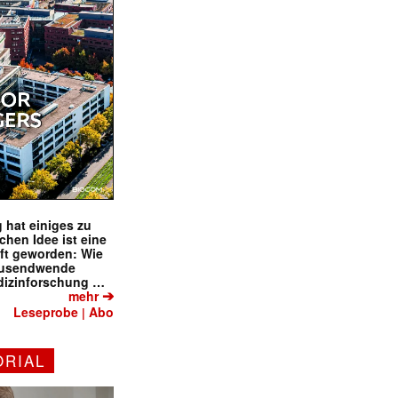
 hat einiges zu
schen Idee ist eine
ft geworden: Wie
tausendwende
dizinforschung …
➔
mehr
Leseprobe
Abo
|
ORIAL