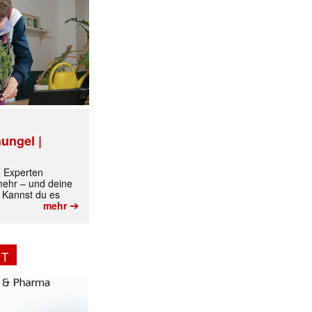
ungel |
m Experten
 mehr – und deine
 Kannst du es
➔
mehr
NT