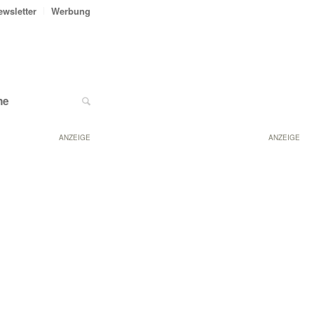
ewsletter
Werbung
ne
ANZEIGE
ANZEIGE