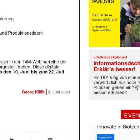
mierung
 und Produktionsdaten
LifeScienceXplained
 sich in der T4M-Webinarreihe der
Informationsdsch
orgestellt haben. Diese digitale
Erklär’s besser!
 den 10. Juni bis zum 22. Juli
Ein DIY‑Vlog von eine
verwirrt dich nur noch
Pflanzen gehen ein? 🤯
Georg Kääb
8. Juni 2020
besser erklären?
EVE