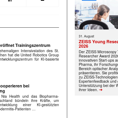
31. August
ZEISS Young Rese
röffnet Trainingszentrum
2026
hemaligen Intensivstation des St.
Der ZEISS Microscopy
rchen hat die United Robotics Group
Researcher Award 2026
twicklungszentrum für KI-basierte
innovativen Start-ups 
Pharma, ihr Forschungs
Bereich optischer Anal
präsentieren. Sie prof
zu ZEISS-Technologien
Expertenfeedback und g
Unterstützung bei der 
ooperieren bei
➔
ihrer Ideen.
ung
 Nia Health und das Biopharma-
chland bündeln ihre Kräfte, um
twicklung einer KI-gestützten
dermitis-Patienten …