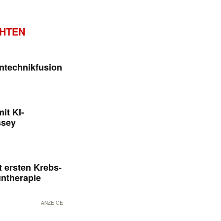
CHTEN
ntechnikfusion
it KI-
ssey
 ersten Krebs-
untherapie
ANZEIGE