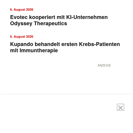
6. August 2026
Evotec kooperiert mit KI-Unternehmen
Odyssey Therapeutics
6. August 2026
Kupando behandelt ersten Krebs-Patienten
mit Immuntherapie
ANZEIGE
Mit dem |transkript-Newsletter
jede Woche aktuell informiert.
E-
Mail
(erforderlich)