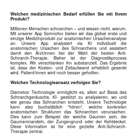
Welchen medizinischen Bedarf erfüllen Sie mit Ihrem
Produkt?
Millionen Menschen schnarchen – und wissen nicht, warum.
Mit unserer App Somnofox bieten wir das global erste und
einzige Medizinprodukt zur anatomischen Ursachenanalyse
an. Unsere App analysiert via KI individuell die
anatomischen Ursachen des Schnarchens und assistiert
damit den Ärzt/innen bei der Wahl der besten Anti-
Schnarch-Therapie. Bisher ist der Diagnostikprozess
komplex. Wir verschlanken ihn substanziell. Das Ergebnis
ist, dass der Kosten- und Zeitaufwand erheblich gesenkt
wird. Patient/innen wird noch besser geholfen.
Welchen Technologieansatz verfolgen Sie?
Diametos‘ Technologie ermöglicht es, allein auf Basis des
Schnarchgeräuschs, KI- gestützt zu analysieren, wo und
wie genau das Schnarchen entsteht. Unsere Technologie
kann also buchstäblich "hören", welche konkreten
anatomischen Strukturen das Schnarchen verursachen.
Dies kann zum Beispiel der weiche Gaumen sein, die
Gaumenmandeln, der Zungengrund oder der Kehldeckel.
Diese Information ist für eine gezielte Anti-Schnarch-
Therapie zentral.