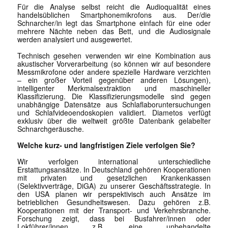
Für die Analyse selbst reicht die Audioqualität eines
handelsüblichen Smartphonemikrofons aus. Der/die
Schnarcher/in legt das Smartphone einfach für eine oder
mehrere Nächte neben das Bett, und die Audiosignale
werden analysiert und ausgewertet.
Technisch gesehen verwenden wir eine Kombination aus
akustischer Vorverarbeitung (so können wir auf besondere
Messmikrofone oder andere spezielle Hardware verzichten
– ein großer Vorteil gegenüber anderen Lösungen),
intelligenter Merkmalsextraktion und maschineller
Klassifizierung. Die Klassifizierungsmodelle sind gegen
unabhängige Datensätze aus Schlaflaboruntersuchungen
und Schlafvideoendoskopien validiert. Diametos verfügt
exklusiv über die weltweit größte Datenbank gelabelter
Schnarchgeräusche.
Welche kurz- und langfristigen Ziele verfolgen Sie?
Wir verfolgen international unterschiedliche
Erstattungsansätze. In Deutschland gehören Kooperationen
mit privaten und gesetzlichen Krankenkassen
(Selektivverträge, DiGA) zu unserer Geschäftsstrategie. In
den USA planen wir perspektivisch auch Ansätze im
betrieblichen Gesundheitswesen. Dazu gehören z.B.
Kooperationen mit der Transport- und Verkehrsbranche.
Forschung zeigt, dass bei Busfahrer/innen oder
Lokführer/innen z.B. eine unbehandelte