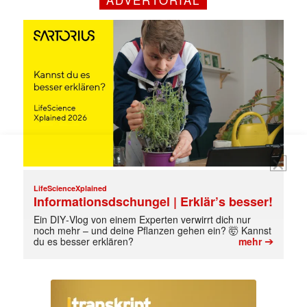
Mit dem |transkript-Newsletter
jede Woche aktuell informiert.
E-
Mail
(erforderlich)
LifeScienceXplained
Informationsdschungel | Erklär’s besser!
Ein DIY‑Vlog von einem Experten verwirrt dich nur
noch mehr – und deine Pflanzen gehen ein? 🤯 Kannst
➔
du es besser erklären?
mehr