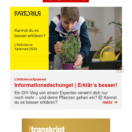
jede Woche aktuell informiert.
E-
Mail
(erforderlich)
LifeScienceXplained
Informationsdschungel | Erklär’s besser!
Ein DIY‑Vlog von einem Experten verwirrt dich nur
noch mehr – und deine Pflanzen gehen ein? 🤯 Kannst
➔
du es besser erklären?
mehr