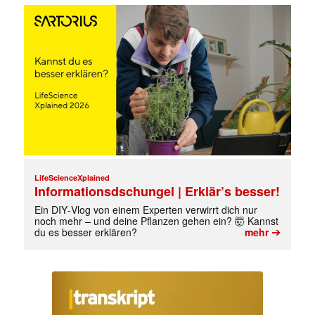
Mit dem |transkript-Newsletter
jede Woche aktuell informiert.
E-
Mail
(erforderlich)
LifeScienceXplained
Informationsdschungel | Erklär’s besser!
Ein DIY‑Vlog von einem Experten verwirrt dich nur
noch mehr – und deine Pflanzen gehen ein? 🤯 Kannst
➔
du es besser erklären?
mehr