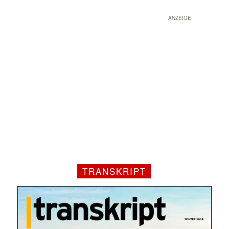
ANZEIGE
TRANSKRIPT
Mit dem |transkript-Newsletter
jede Woche aktuell informiert.