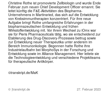
Christine Rothe ist promovierte Zellbiologin und wurde Ende
Februar zum neuen Chief Development Officer ernannt. Sie
leitet künftig die F&E-Aktivitäten des Biopharma-
Unternehmens in Martinsried, das sich auf die Entwicklung
von Krebsimmuntherapien konzentriert. Für ihre neue
Aufgabe bringt Rothe umfangreiche Erfahrungen in der
biopharmazeutischen Entwicklung und frühen
Wirkstoffentwicklung mit. Vor ihrem Wechsel zu iOmx war
sie für Pieris Pharmaceuticals tätig, wo sie entscheidend zur
Etablierung des Drug-Discovery-Prozesses beitrug sowie
zur Entwicklung neuer Therapeutika unter anderem im
Bereich Immunonkologie. Begonnen hatte Rothe ihre
Industrielaufbahn bei MorphoSys in der Forschung und
Entwicklung sowie im Alliance Management. Hier leitete sie
die Technologieentwicklung und verschiedene Projektteams
für therapeutische Antikörper.
©transkript.de/MaK
© |transkript.de
27. Februar 2023