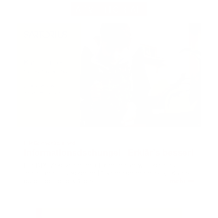
ADVERTORIAL
LifeScienceXplained
Informationsdschungel | Erklär’s besser!
Ein DIY‑Vlog von einem Experten verwirrt dich nur
noch mehr – und deine Pflanzen gehen ein? 🤯 Kannst
➔
du es besser erklären?
mehr