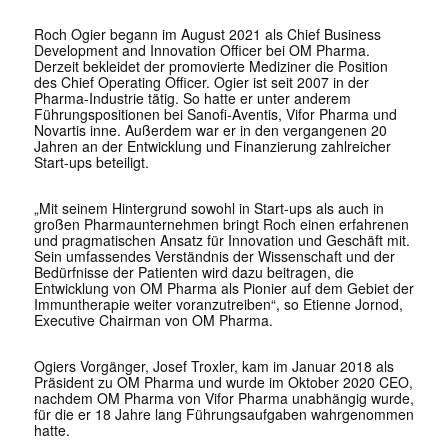
Roch Ogier begann im August 2021 als Chief Business
Development and Innovation Officer bei OM Pharma.
Derzeit bekleidet der promovierte Mediziner die Position
des Chief Operating Officer. Ogier ist seit 2007 in der
Pharma-Industrie tätig. So hatte er unter anderem
Führungspositionen bei Sanofi-Aventis, Vifor Pharma und
Novartis inne. Außerdem war er in den vergangenen 20
Jahren an der Entwicklung und Finanzierung zahlreicher
Start-ups beteiligt.
„Mit seinem Hintergrund sowohl in Start-ups als auch in
großen Pharmaunternehmen bringt Roch einen erfahrenen
und pragmatischen Ansatz für Innovation und Geschäft mit.
Sein umfassendes Verständnis der Wissenschaft und der
Bedürfnisse der Patienten wird dazu beitragen, die
Entwicklung von OM Pharma als Pionier auf dem Gebiet der
Immuntherapie weiter voranzutreiben“, so Etienne Jornod,
Executive Chairman von OM Pharma.
Ogiers Vorgänger, Josef Troxler, kam im Januar 2018 als
Präsident zu OM Pharma und wurde im Oktober 2020 CEO,
nachdem OM Pharma von Vifor Pharma unabhängig wurde,
für die er 18 Jahre lang Führungsaufgaben wahrgenommen
hatte.