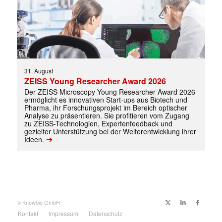
Mit dem |transkript-Newsletter
31. August
jede Woche aktuell informiert.
ZEISS Young Researcher Award 2026
Der ZEISS Microscopy Young Researcher Award 2026
ermöglicht es innovativen Start-ups aus Biotech und
E-
Pharma, ihr Forschungsprojekt im Bereich optischer
Mail
Analyse zu präsentieren. Sie profitieren vom Zugang
(erforderlich)
zu ZEISS-Technologien, Expertenfeedback und
gezielter Unterstützung bei der Weiterentwicklung ihrer
➔
Ideen.
© Knowbio GmbH
Kontakt
Impressum
Datenschutz