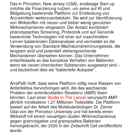
Das in Princeton, New Jersey (USA), ansässige Start-up
möchte die Finanzierung nutzen, um seine auf KI und
Bildgebung basierende Plattform zur Entdeckung von
Arzneimitteln weiterzuentwickeln. Sie wird zur Identifizierung
von Wirkstoffen mit neuen und bisher wenig genutzten
Wirkmechanismen eingesetzt. Der Ansatz kombiniert
phänotypisches Screening, Proteomik und auf Genomik
basierende Technologien mit einer auf maschinellem
Lernen basierenden Datenanalyse und vermeidet so die
Verwendung von Standard-Wachstumshemmungstests, die
langsam sind und potentiell vielversprechende
Mechanismen übersehen können. Das Unternehmen
entschlüssele so das komplexe Verhalten von Bakterien,
wenn sie neuen chemischen Substanzen ausgesetzt sind –
und bezeichnet dies als "bakterielle Autopsie".
ArrePath hofft, dass seine Plattform völlig neue Klassen von
Antiinfektiva hervorbringen wird, die das wachsende
Problem der antimikrobiellen Resistenz (AMR) lösen
könnten. Laut einer
Studie in The Lancet
verursacht AMR
jährlich mindestens 1,27 Millionen Todesfälle. Die Plattform
basiert auf der Arbeit des Molekularbiologen Dr. Zemer
Gitai von der Princeton University und hat bereits einen
Wirkstoff mit einem neuartigen dualen Wirkmechanismus
gegen gramnegative und grampositive Bakterien
hervorgebracht, der 2020 in der Zeitschrift Cell veröffentlicht
wurde.