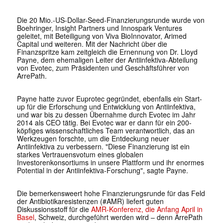
Die 20 Mio.-US-Dollar-Seed-Finanzierungsrunde wurde von
Boehringer, Insight Partners und Innospark Ventures
geleitet, mit Beteiligung von Viva BioInnovator, Arimed
Capital und weiteren. Mit der Nachricht über die
Finanzspritze kam zeitgleich die Ernennung von Dr. Lloyd
Payne, dem ehemaligen Leiter der Antiinfektiva-Abteilung
von Evotec, zum Präsidenten und Geschäftsführer von
ArrePath.
Payne hatte zuvor Euprotec gegründet, ebenfalls ein Start-
up für die Erforschung und Entwicklung von Antiinfektiva,
und war bis zu dessen Übernahme durch Evotec im Jahr
2014 als CEO tätig. Bei Evotec war er dann für ein 200-
köpfiges wissenschaftliches Team verantwortlich, das an
Werkzeugen forschte, um die Entdeckung neuer
Antiinfektiva zu verbessern. "Diese Finanzierung ist ein
starkes Vertrauensvotum eines globalen
Investorenkonsortiums in unsere Plattform und ihr enormes
Potential in der Antiinfektiva-Forschung", sagte Payne.
Die bemerkensweert hohe Finanzierungsrunde für das Feld
der Antibiotikaresistenzen (#AMR) liefert guten
Diskussionsstoff für die
AMR-Konferenz, die Anfang April in
Basel
, Schweiz, durchgeführt werden wird – denn ArrePath